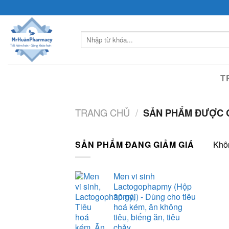
Skip
to
content
Tìm
kiếm:
T
TRANG CHỦ
/
SẢN PHẨM ĐƯỢC 
SẢN PHẨM ĐANG GIẢM GIÁ
Khôn
Men vi sinh
Lactogophapmy (Hộp
30 gói) - Dùng cho tiêu
hoá kém, ăn không
tiêu, biếng ăn, tiêu
chảy