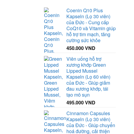
70.000 VND.
Coenin Q10 Plus
Kapseln (Lọ 30 viên)
của Đức - Cung cấp
CoQ10 và Vitamin giúp
hỗ trợ tim mạch, tăng
cường sức khỏe
450.000
VND
Viên uống hỗ trợ
xương khớp Green
Lipped Mussel
Kapseln (Lọ 60 viên)
của Đức - Giúp giảm
đau xương khớp, tái
tạo mô sụn
495.000
VND
Cinnamon Capsules
Kapseln (Lọ 30 viên)
của Đức - Giúp chuyển
hoá đường, cải thiện