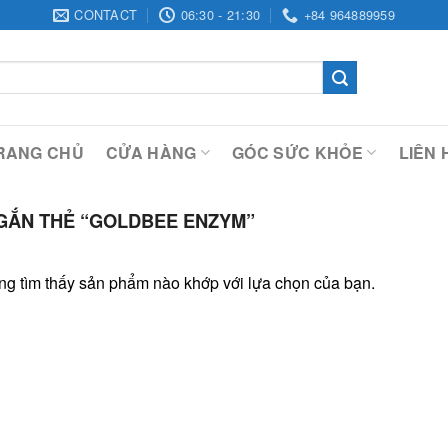
CONTACT
06:30 - 21:30
+84 964889959
RANG CHỦ
CỬA HÀNG
GÓC SỨC KHỎE
LIÊN 
GẮN THẺ “GOLDBEE ENZYM”
g tìm thấy sản phẩm nào khớp với lựa chọn của bạn.