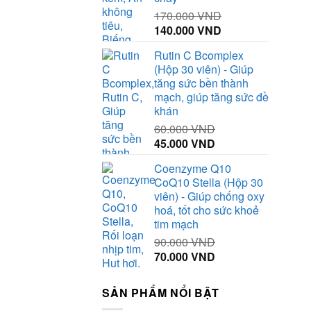
170.000
VND
Giá
Giá
140.000
VND
gốc
hiện
Rutin C Bcomplex
là:
tại
(Hộp 30 viên) - Giúp
170.000 VND.
là:
tăng sức bền thành
140.000 VND.
mạch, giúp tăng sức đề
khán
60.000
VND
Giá
Giá
45.000
VND
gốc
hiện
Coenzyme Q10
là:
tại
CoQ10 Stella (Hộp 30
60.000 VND.
là:
viên) - Giúp chống oxy
45.000 VND.
hoá, tốt cho sức khoẻ
tim mạch
90.000
VND
Giá
Giá
70.000
VND
gốc
hiện
là:
tại
SẢN PHẨM NỔI BẬT
90.000 VND.
là: