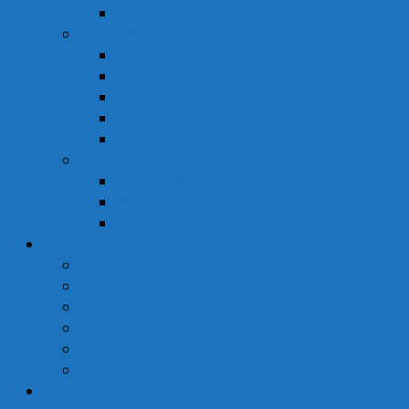
Tinh Dầu
Dược Mỹ Phẩm
Chăm Sóc Cơ Thể
Chăm Sóc Tóc – Da Đầu
Dung Dịch Vệ Sinh Phụ Nữ
Dưỡng Ẩm
Trị Mụn
Thực Phẩm Dinh Dưỡng
Bột Ăn Dặm
Ngũ Cốc
Sữa Y Tế
Góc Sức Khỏe
Da Liễu
Dinh Dưỡng
Giới Tính
Mẹ Và Bé
Xương Khớp
Tin Tức Sức Khỏe
Liên Hệ