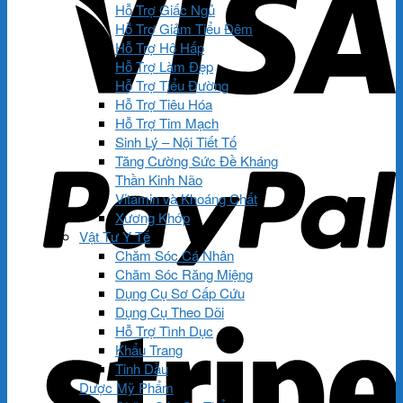
Hỗ Trợ Giấc Ngủ
Hỗ Trợ Giảm Tiểu Đêm
Hỗ Trợ Hô Hấp
Hỗ Trợ Làm Đẹp
Hỗ Trợ Tiểu Đường
Hỗ Trợ Tiêu Hóa
Hỗ Trợ Tim Mạch
Sinh Lý – Nội Tiết Tố
Tăng Cường Sức Đề Kháng
Thần Kinh Não
Vitamin và Khoáng Chất
Xương Khớp
Vật Tư Y Tế
Chăm Sóc Cá Nhân
Chăm Sóc Răng Miệng
Dụng Cụ Sơ Cấp Cứu
Dụng Cụ Theo Dõi
Hỗ Trợ Tình Dục
Khẩu Trang
Tinh Dầu
Dược Mỹ Phẩm