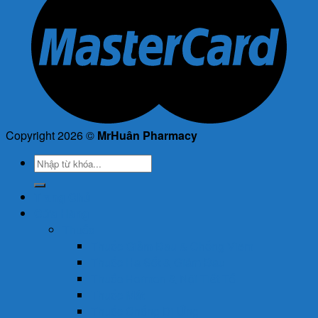
Copyright 2026 ©
MrHuân Pharmacy
Tìm
kiếm:
Trang Chủ
Cửa Hàng
Thuốc
Thuốc Giảm Đau & Chống Viêm
Thuốc Hạ Sốt & Giảm Đau
Thuốc Hormon & Nội Tiết Tố
Thuốc Mắt
Thuốc Chống Dị Ứng