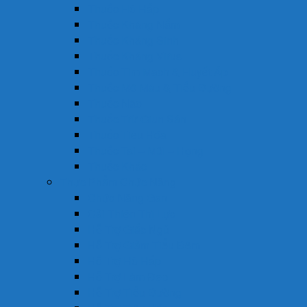
Thuốc Hô Hấp
Thuốc Kháng Nấm
Thuốc Kháng Sinh
Thuốc Kháng Virus
Thuốc Tim Mạch & Huyết Áp
Thuốc Mỡ Máu & Tiểu Đường
Thuốc Não
Thuốc Trừ Giun Sán
Thuốc Tiêu Hóa
Thuốc Tai – Mũi – Họng
Thuốc Khác
Thực Phẩm Chức Năng
Chức Năng Gan
Cải Thiện Thị Lực
Hỗ Trợ Giấc Ngủ
Hỗ Trợ Giảm Tiểu Đêm
Hỗ Trợ Hô Hấp
Hỗ Trợ Làm Đẹp
Hỗ Trợ Tiểu Đường