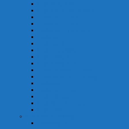
Thuốc Đông Dược
Thuốc Điều Trị Đau Nửa Đầu
Thuốc Điều Trị Gout
Thuốc Điều Trị Hen
Thuốc Điều Trị Parkinson
Thuốc Gan
Thuốc Hô Hấp
Thuốc Kháng Nấm
Thuốc Kháng Sinh
Thuốc Kháng Virus
Thuốc Tim Mạch & Huyết Áp
Thuốc Mỡ Máu & Tiểu Đường
Thuốc Não
Thuốc Trừ Giun Sán
Thuốc Tiêu Hóa
Thuốc Tai – Mũi – Họng
Thuốc Khác
Thực Phẩm Chức Năng
Chức Năng Gan