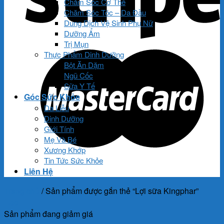
Chăm Sóc Cơ Thể
Chăm Sóc Tóc – Da Đầu
Dung Dịch Vệ Sinh Phụ Nữ
Dưỡng Ẩm
Trị Mụn
Thực Phẩm Dinh Dưỡng
Bột Ăn Dặm
Ngũ Cốc
Sữa Y Tế
Góc Sức Khỏe
Da Liễu
Dinh Dưỡng
Giới Tính
Mẹ Và Bé
Xương Khớp
Tin Tức Sức Khỏe
Liên Hệ
Trang chủ
/
Sản phẩm được gắn thẻ “Lợi sữa Kingphar”
Lọc
Sản phẩm đang giảm giá