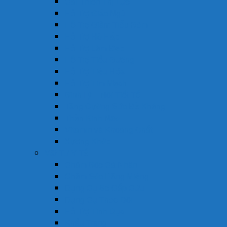
Cải Thiện Thị Lực
Hỗ Trợ Giấc Ngủ
Hỗ Trợ Giảm Tiểu Đêm
Hỗ Trợ Hô Hấp
Hỗ Trợ Làm Đẹp
Hỗ Trợ Tiểu Đường
Hỗ Trợ Tiêu Hóa
Hỗ Trợ Tim Mạch
Sinh Lý – Nội Tiết Tố
Tăng Cường Sức Đề Kháng
Thần Kinh Não
Vitamin và Khoáng Chất
Xương Khớp
Vật Tư Y Tế
Chăm Sóc Cá Nhân
Chăm Sóc Răng Miệng
Dụng Cụ Sơ Cấp Cứu
Dụng Cụ Theo Dõi
Hỗ Trợ Tình Dục
Khẩu Trang