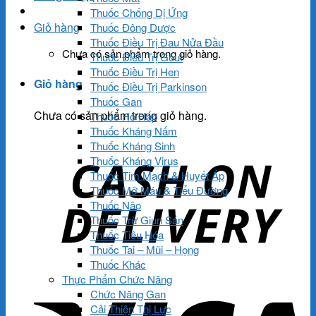
Thuốc Chống Dị Ứng
Giỏ hàng
Thuốc Đông Dược
Thuốc Điều Trị Đau Nửa Đầu
Chưa có sản phẩm trong giỏ hàng.
Thuốc Điều Trị Gout
Thuốc Điều Trị Hen
Giỏ hàng
Thuốc Điều Trị Parkinson
Thuốc Gan
Chưa có sản phẩm trong giỏ hàng.
Thuốc Hô Hấp
Thuốc Kháng Nấm
Thuốc Kháng Sinh
Thuốc Kháng Virus
Thuốc Tim Mạch & Huyết Áp
Thuốc Mỡ Máu & Tiểu Đường
Thuốc Não
Thuốc Trừ Giun Sán
Thuốc Tiêu Hóa
Thuốc Tai – Mũi – Họng
Thuốc Khác
Thực Phẩm Chức Năng
Chức Năng Gan
Cải Thiện Thị Lực