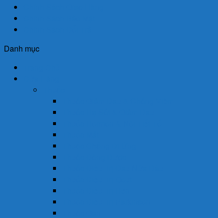
Chính Sách Giao Hàng
Chính Sách Bảo Mật
Chính Sách Đổi Trả
Danh mục
Trang Chủ
Cửa Hàng
Thuốc
Thuốc Giảm Đau & Chống Viêm
Thuốc Hạ Sốt & Giảm Đau
Thuốc Hormon & Nội Tiết Tố
Thuốc Mắt
Thuốc Chống Dị Ứng
Thuốc Đông Dược
Thuốc Điều Trị Đau Nửa Đầu
Thuốc Điều Trị Gout
Thuốc Điều Trị Hen
Thuốc Điều Trị Parkinson
Thuốc Gan