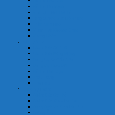
Hỗ Trợ Tiêu Hóa
Hỗ Trợ Tim Mạch
Sinh Lý – Nội Tiết Tố
Tăng Cường Sức Đề Kháng
Thần Kinh Não
Vitamin và Khoáng Chất
Xương Khớp
Vật Tư Y Tế
Chăm Sóc Cá Nhân
Chăm Sóc Răng Miệng
Dụng Cụ Sơ Cấp Cứu
Dụng Cụ Theo Dõi
Hỗ Trợ Tình Dục
Khẩu Trang
Tinh Dầu
Dược Mỹ Phẩm
Chăm Sóc Cơ Thể
Chăm Sóc Tóc – Da Đầu
Dung Dịch Vệ Sinh Phụ Nữ
Dưỡng Ẩm