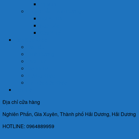
Trị Mụn
Thực Phẩm Dinh Dưỡng
Bột Ăn Dặm
Ngũ Cốc
Sữa Y Tế
Góc Sức Khỏe
Da Liễu
Dinh Dưỡng
Giới Tính
Mẹ Và Bé
Xương Khớp
Tin Tức Sức Khỏe
Liên Hệ
Địa chỉ cửa hàng
Nghiên Phấn, Gia Xuyên, Thành phố Hải Dương, Hải Dương
HOTLINE: 0964889959