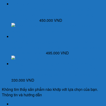
70.000 VND.
Coenin Q10 Plus Kapseln (Lọ 30 viên) của Đức - Cung
cấp CoQ10 và Vitamin giúp hỗ trợ tim mạch, tăng
cường sức khỏe
450.000
VND
Viên uống hỗ trợ xương khớp Green Lipped Mussel
Kapseln (Lọ 60 viên) của Đức - Giúp giảm đau xương
khớp, tái tạo mô sụn
495.000
VND
Cinnamon Capsules Kapseln (Lọ 30 viên) của Đức -
Giúp chuyển hoá đường, cải thiện chỉ số đường huyết
330.000
VND
Không tìm thấy sản phẩm nào khớp với lựa chọn của bạn.
Thông tin và hướng dẫn
Giới Thiệu