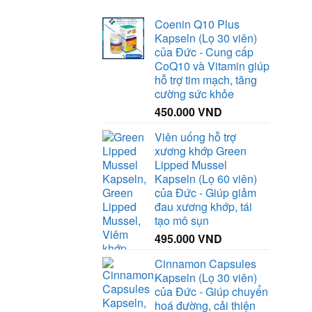
70.000 VND.
Coenin Q10 Plus
Kapseln (Lọ 30 viên)
của Đức - Cung cấp
CoQ10 và Vitamin giúp
hỗ trợ tim mạch, tăng
cường sức khỏe
450.000
VND
Viên uống hỗ trợ
xương khớp Green
Lipped Mussel
Kapseln (Lọ 60 viên)
của Đức - Giúp giảm
đau xương khớp, tái
tạo mô sụn
495.000
VND
Cinnamon Capsules
Kapseln (Lọ 30 viên)
của Đức - Giúp chuyển
hoá đường, cải thiện