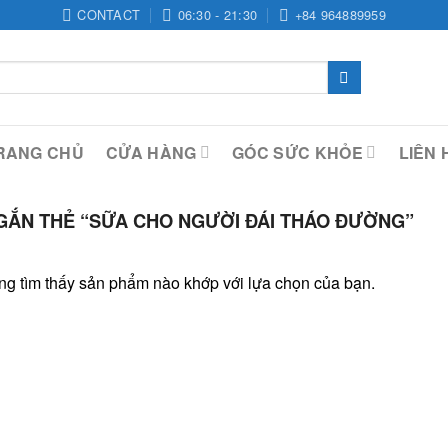
CONTACT
06:30 - 21:30
+84 964889959
RANG CHỦ
CỬA HÀNG
GÓC SỨC KHỎE
LIÊN 
ẮN THẺ “SỮA CHO NGƯỜI ĐÁI THÁO ĐƯỜNG”
g tìm thấy sản phẩm nào khớp với lựa chọn của bạn.