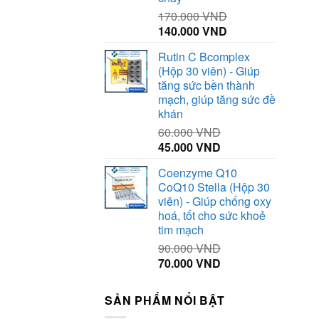
170.000
VND
Giá
Giá
140.000
VND
gốc
hiện
Rutin C Bcomplex
là:
tại
(Hộp 30 viên) - Giúp
170.000 VND.
là:
tăng sức bền thành
140.000 VND.
mạch, giúp tăng sức đề
khán
60.000
VND
Giá
Giá
45.000
VND
gốc
hiện
Coenzyme Q10
là:
tại
CoQ10 Stella (Hộp 30
60.000 VND.
là:
viên) - Giúp chống oxy
45.000 VND.
hoá, tốt cho sức khoẻ
tim mạch
90.000
VND
Giá
Giá
70.000
VND
gốc
hiện
là:
tại
SẢN PHẨM NỔI BẬT
90.000 VND.
là: