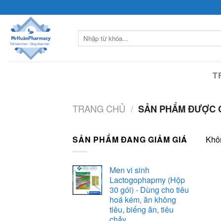
Skip
to
content
Tìm
kiếm:
T
TRANG CHỦ
/
SẢN PHẨM ĐƯỢC G
SẢN PHẨM ĐANG GIẢM GIÁ
Khôn
Men vi sinh
Lactogophapmy (Hộp
30 gói) - Dùng cho tiêu
hoá kém, ăn không
tiêu, biếng ăn, tiêu
chảy