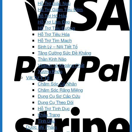
Hỗ Trợ Giấc Ngủ
Hỗ Trợ Giảm Tiểu Đêm
Hỗ Trợ Hô Hấp
Hỗ Trợ Làm Đẹp
Hỗ Trợ Tiểu Đường
Hỗ Trợ Tiêu Hóa
Hỗ Trợ Tim Mạch
Sinh Lý – Nội Tiết Tố
Tăng Cường Sức Đề Kháng
Thần Kinh Não
Vitamin và Khoáng Chất
Xương Khớp
Vật Tư Y Tế
Chăm Sóc Cá Nhân
Chăm Sóc Răng Miệng
Dụng Cụ Sơ Cấp Cứu
Dụng Cụ Theo Dõi
Hỗ Trợ Tình Dục
Khẩu Trang
Tinh Dầu
Dược Mỹ Phẩm