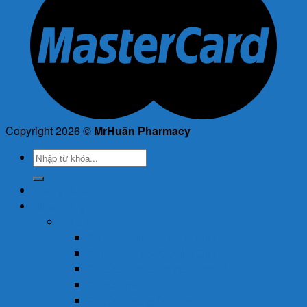
Copyright 2026 ©
MrHuân Pharmacy
Tìm
kiếm:
Trang Chủ
Cửa Hàng
Thuốc
Thuốc Giảm Đau & Chống Viêm
Thuốc Hạ Sốt & Giảm Đau
Thuốc Hormon & Nội Tiết Tố
Thuốc Mắt
Thuốc Chống Dị Ứng