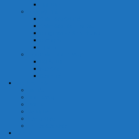
Tinh Dầu
Dược Mỹ Phẩm
Chăm Sóc Cơ Thể
Chăm Sóc Tóc – Da Đầu
Dung Dịch Vệ Sinh Phụ Nữ
Dưỡng Ẩm
Trị Mụn
Thực Phẩm Dinh Dưỡng
Bột Ăn Dặm
Ngũ Cốc
Sữa Y Tế
Góc Sức Khỏe
Da Liễu
Dinh Dưỡng
Giới Tính
Mẹ Và Bé
Xương Khớp
Tin Tức Sức Khỏe
Liên Hệ