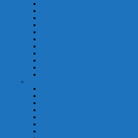
Thuốc Hô Hấp
Thuốc Kháng Nấm
Thuốc Kháng Sinh
Thuốc Kháng Virus
Thuốc Tim Mạch & Huyết Áp
Thuốc Mỡ Máu & Tiểu Đường
Thuốc Não
Thuốc Trừ Giun Sán
Thuốc Tiêu Hóa
Thuốc Tai – Mũi – Họng
Thuốc Khác
Thực Phẩm Chức Năng
Chức Năng Gan
Cải Thiện Thị Lực
Hỗ Trợ Giấc Ngủ
Hỗ Trợ Giảm Tiểu Đêm
Hỗ Trợ Hô Hấp
Hỗ Trợ Làm Đẹp
Hỗ Trợ Tiểu Đường