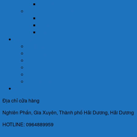
Trị Mụn
Thực Phẩm Dinh Dưỡng
Bột Ăn Dặm
Ngũ Cốc
Sữa Y Tế
Góc Sức Khỏe
Da Liễu
Dinh Dưỡng
Giới Tính
Mẹ Và Bé
Xương Khớp
Tin Tức Sức Khỏe
Liên Hệ
Địa chỉ cửa hàng
Nghiên Phấn, Gia Xuyên, Thành phố Hải Dương, Hải Dương
HOTLINE: 0964889959