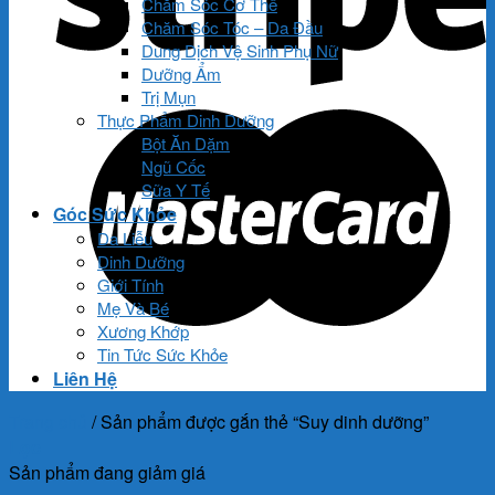
Chăm Sóc Cơ Thể
Chăm Sóc Tóc – Da Đầu
Dung Dịch Vệ Sinh Phụ Nữ
Dưỡng Ẩm
Trị Mụn
Thực Phẩm Dinh Dưỡng
Bột Ăn Dặm
Ngũ Cốc
Sữa Y Tế
Góc Sức Khỏe
Da Liễu
Dinh Dưỡng
Giới Tính
Mẹ Và Bé
Xương Khớp
Tin Tức Sức Khỏe
Liên Hệ
Trang chủ
/
Sản phẩm được gắn thẻ “Suy dinh dưỡng”
Lọc
Sản phẩm đang giảm giá