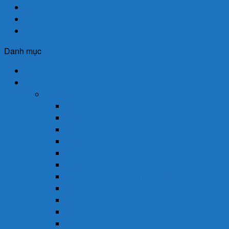
Chính Sách Giao Hàng
Chính Sách Bảo Mật
Chính Sách Đổi Trả
Danh mục
Trang Chủ
Cửa Hàng
Thuốc
Thuốc Giảm Đau & Chống Viêm
Thuốc Hạ Sốt & Giảm Đau
Thuốc Hormon & Nội Tiết Tố
Thuốc Mắt
Thuốc Chống Dị Ứng
Thuốc Đông Dược
Thuốc Điều Trị Đau Nửa Đầu
Thuốc Điều Trị Gout
Thuốc Điều Trị Hen
Thuốc Điều Trị Parkinson
Thuốc Gan