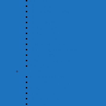
Cải Thiện Thị Lực
Hỗ Trợ Giấc Ngủ
Hỗ Trợ Giảm Tiểu Đêm
Hỗ Trợ Hô Hấp
Hỗ Trợ Làm Đẹp
Hỗ Trợ Tiểu Đường
Hỗ Trợ Tiêu Hóa
Hỗ Trợ Tim Mạch
Sinh Lý – Nội Tiết Tố
Tăng Cường Sức Đề Kháng
Thần Kinh Não
Vitamin và Khoáng Chất
Xương Khớp
Vật Tư Y Tế
Chăm Sóc Cá Nhân
Chăm Sóc Răng Miệng
Dụng Cụ Sơ Cấp Cứu
Dụng Cụ Theo Dõi
Hỗ Trợ Tình Dục
Khẩu Trang