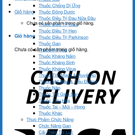
Thuốc Chống Dị Ứng
Giỏ hàng
Thuốc Đông Dược
Thuốc Điều Trị Đau Nửa Đầu
Chưa có sản phẩm trong giỏ hàng.
Thuốc Điều Trị Gout
Thuốc Điều Trị Hen
Giỏ hàng
Thuốc Điều Trị Parkinson
Thuốc Gan
Chưa có sản phẩm trong giỏ hàng.
Thuốc Hô Hấp
Thuốc Kháng Nấm
Thuốc Kháng Sinh
Thuốc Kháng Virus
Thuốc Tim Mạch & Huyết Áp
Thuốc Mỡ Máu & Tiểu Đường
Thuốc Não
Thuốc Trừ Giun Sán
Thuốc Tiêu Hóa
Thuốc Tai – Mũi – Họng
Thuốc Khác
Thực Phẩm Chức Năng
Chức Năng Gan
Cải Thiện Thị Lực