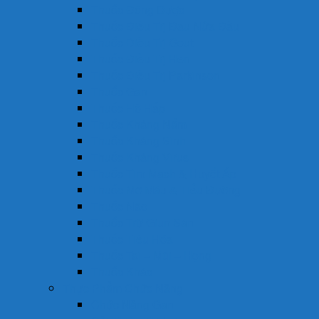
Thuốc Đông Dược
Thuốc Điều Trị Đau Nửa Đầu
Thuốc Điều Trị Gout
Thuốc Điều Trị Hen
Thuốc Điều Trị Parkinson
Thuốc Gan
Thuốc Hô Hấp
Thuốc Kháng Nấm
Thuốc Kháng Sinh
Thuốc Kháng Virus
Thuốc Tim Mạch & Huyết Áp
Thuốc Mỡ Máu & Tiểu Đường
Thuốc Não
Thuốc Trừ Giun Sán
Thuốc Tiêu Hóa
Thuốc Tai – Mũi – Họng
Thuốc Khác
Thực Phẩm Chức Năng
Chức Năng Gan