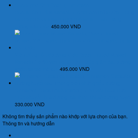
70.000 VND.
Coenin Q10 Plus Kapseln (Lọ 30 viên) của Đức - Cung
cấp CoQ10 và Vitamin giúp hỗ trợ tim mạch, tăng
cường sức khỏe
450.000
VND
Viên uống hỗ trợ xương khớp Green Lipped Mussel
Kapseln (Lọ 60 viên) của Đức - Giúp giảm đau xương
khớp, tái tạo mô sụn
495.000
VND
Cinnamon Capsules Kapseln (Lọ 30 viên) của Đức -
Giúp chuyển hoá đường, cải thiện chỉ số đường huyết
330.000
VND
Không tìm thấy sản phẩm nào khớp với lựa chọn của bạn.
Thông tin và hướng dẫn
Giới Thiệu