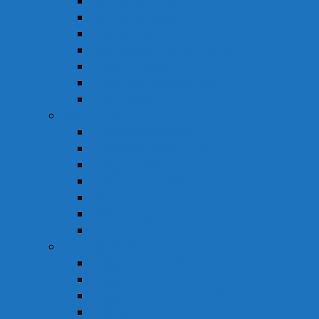
Hỗ Trợ Tiêu Hóa
Hỗ Trợ Tim Mạch
Sinh Lý – Nội Tiết Tố
Tăng Cường Sức Đề Kháng
Thần Kinh Não
Vitamin và Khoáng Chất
Xương Khớp
Vật Tư Y Tế
Chăm Sóc Cá Nhân
Chăm Sóc Răng Miệng
Dụng Cụ Sơ Cấp Cứu
Dụng Cụ Theo Dõi
Hỗ Trợ Tình Dục
Khẩu Trang
Tinh Dầu
Dược Mỹ Phẩm
Chăm Sóc Cơ Thể
Chăm Sóc Tóc – Da Đầu
Dung Dịch Vệ Sinh Phụ Nữ
Dưỡng Ẩm