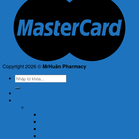
Copyright 2026 ©
MrHuân Pharmacy
Tìm
kiếm:
Trang Chủ
Cửa Hàng
Thuốc
Thuốc Giảm Đau & Chống Viêm
Thuốc Hạ Sốt & Giảm Đau
Thuốc Hormon & Nội Tiết Tố
Thuốc Mắt