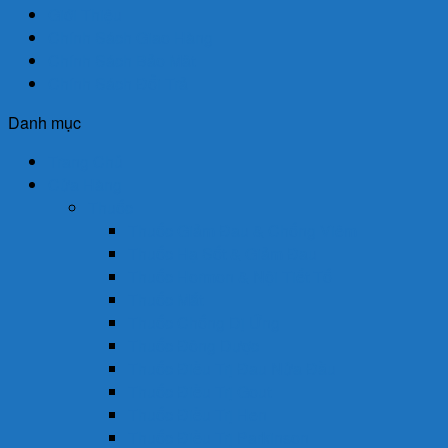
Giới Thiệu
Chính Sách Giao Hàng
Chính Sách Bảo Mật
Chính Sách Đổi Trả
Danh mục
Trang Chủ
Cửa Hàng
Thuốc
Thuốc Giảm Đau & Chống Viêm
Thuốc Hạ Sốt & Giảm Đau
Thuốc Hormon & Nội Tiết Tố
Thuốc Mắt
Thuốc Chống Dị Ứng
Thuốc Đông Dược
Thuốc Điều Trị Đau Nửa Đầu
Thuốc Điều Trị Gout
Thuốc Điều Trị Hen
Thuốc Điều Trị Parkinson