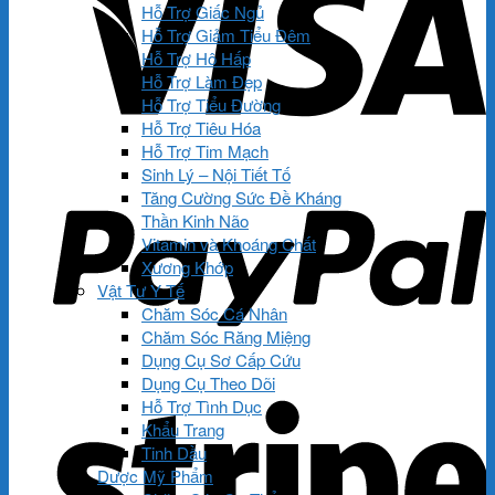
Hỗ Trợ Giấc Ngủ
Hỗ Trợ Giảm Tiểu Đêm
Hỗ Trợ Hô Hấp
Hỗ Trợ Làm Đẹp
Hỗ Trợ Tiểu Đường
Hỗ Trợ Tiêu Hóa
Hỗ Trợ Tim Mạch
Sinh Lý – Nội Tiết Tố
Tăng Cường Sức Đề Kháng
Thần Kinh Não
Vitamin và Khoáng Chất
Xương Khớp
Vật Tư Y Tế
Chăm Sóc Cá Nhân
Chăm Sóc Răng Miệng
Dụng Cụ Sơ Cấp Cứu
Dụng Cụ Theo Dõi
Hỗ Trợ Tình Dục
Khẩu Trang
Tinh Dầu
Dược Mỹ Phẩm