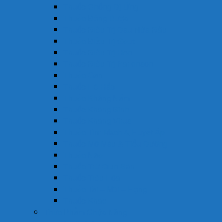
Thuốc Chống Dị Ứng
Thuốc Đông Dược
Thuốc Điều Trị Đau Nửa Đầu
Thuốc Điều Trị Gout
Thuốc Điều Trị Hen
Thuốc Điều Trị Parkinson
Thuốc Gan
Thuốc Hô Hấp
Thuốc Kháng Nấm
Thuốc Kháng Sinh
Thuốc Kháng Virus
Thuốc Tim Mạch & Huyết Áp
Thuốc Mỡ Máu & Tiểu Đường
Thuốc Não
Thuốc Trừ Giun Sán
Thuốc Tiêu Hóa
Thuốc Tai – Mũi – Họng
Thuốc Khác
Thực Phẩm Chức Năng