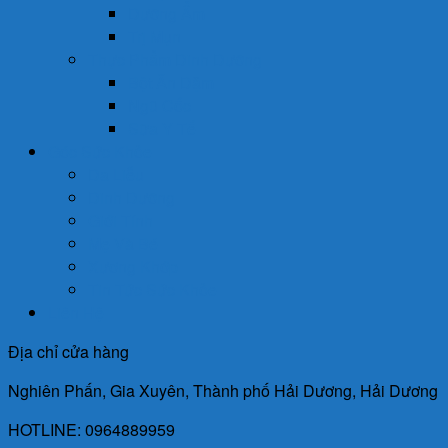
Dưỡng Ẩm
Trị Mụn
Thực Phẩm Dinh Dưỡng
Bột Ăn Dặm
Ngũ Cốc
Sữa Y Tế
Góc Sức Khỏe
Da Liễu
Dinh Dưỡng
Giới Tính
Mẹ Và Bé
Xương Khớp
Tin Tức Sức Khỏe
Liên Hệ
Địa chỉ cửa hàng
Nghiên Phấn, Gia Xuyên, Thành phố Hải Dương, Hải Dương
HOTLINE: 0964889959