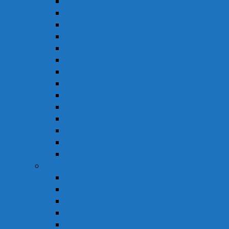
Chức Năng Gan
Cải Thiện Thị Lực
Hỗ Trợ Giấc Ngủ
Hỗ Trợ Giảm Tiểu Đêm
Hỗ Trợ Hô Hấp
Hỗ Trợ Làm Đẹp
Hỗ Trợ Tiểu Đường
Hỗ Trợ Tiêu Hóa
Hỗ Trợ Tim Mạch
Sinh Lý – Nội Tiết Tố
Tăng Cường Sức Đề Kháng
Thần Kinh Não
Vitamin và Khoáng Chất
Xương Khớp
Vật Tư Y Tế
Chăm Sóc Cá Nhân
Chăm Sóc Răng Miệng
Dụng Cụ Sơ Cấp Cứu
Dụng Cụ Theo Dõi
Hỗ Trợ Tình Dục