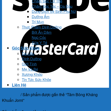
Chăm Sóc Cơ Thể
Chăm Sóc Tóc – Da Đầu
Dung Dịch Vệ Sinh Phụ Nữ
Dưỡng Ẩm
Trị Mụn
Thực Phẩm Dinh Dưỡng
Bột Ăn Dặm
Ngũ Cốc
Sữa Y Tế
Góc Sức Khỏe
Da Liễu
Dinh Dưỡng
Giới Tính
Mẹ Và Bé
Xương Khớp
Tin Tức Sức Khỏe
Liên Hệ
Trang chủ
/
Sản phẩm được gắn thẻ “Tăm Bông Kháng
Khuẩn Jomi”
Lọc