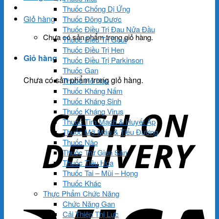
Thuốc Chống Dị Ứng
Giỏ hàng
Thuốc Đông Dược
Thuốc Điều Trị Đau Nửa Đầu
Chưa có sản phẩm trong giỏ hàng.
Thuốc Điều Trị Gout
Thuốc Điều Trị Hen
Giỏ hàng
Thuốc Điều Trị Parkinson
Thuốc Gan
Chưa có sản phẩm trong giỏ hàng.
Thuốc Hô Hấp
Thuốc Kháng Nấm
Thuốc Kháng Sinh
Thuốc Kháng Virus
Thuốc Tim Mạch & Huyết Áp
Thuốc Mỡ Máu & Tiểu Đường
Thuốc Não
Thuốc Trừ Giun Sán
Thuốc Tiêu Hóa
Thuốc Tai – Mũi – Họng
Thuốc Khác
Thực Phẩm Chức Năng
Chức Năng Gan
Cải Thiện Thị Lực