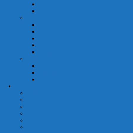
Khẩu Trang
Tinh Dầu
Dược Mỹ Phẩm
Chăm Sóc Cơ Thể
Chăm Sóc Tóc – Da Đầu
Dung Dịch Vệ Sinh Phụ Nữ
Dưỡng Ẩm
Trị Mụn
Thực Phẩm Dinh Dưỡng
Bột Ăn Dặm
Ngũ Cốc
Sữa Y Tế
Góc Sức Khỏe
Da Liễu
Dinh Dưỡng
Giới Tính
Mẹ Và Bé
Xương Khớp
Tin Tức Sức Khỏe