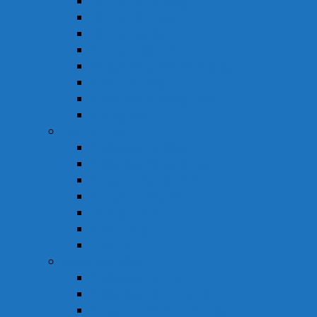
Hỗ Trợ Tiểu Đường
Hỗ Trợ Tiêu Hóa
Hỗ Trợ Tim Mạch
Sinh Lý – Nội Tiết Tố
Tăng Cường Sức Đề Kháng
Thần Kinh Não
Vitamin và Khoáng Chất
Xương Khớp
Vật Tư Y Tế
Chăm Sóc Cá Nhân
Chăm Sóc Răng Miệng
Dụng Cụ Sơ Cấp Cứu
Dụng Cụ Theo Dõi
Hỗ Trợ Tình Dục
Khẩu Trang
Tinh Dầu
Dược Mỹ Phẩm
Chăm Sóc Cơ Thể
Chăm Sóc Tóc – Da Đầu
Dung Dịch Vệ Sinh Phụ Nữ