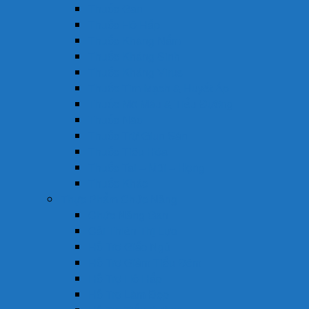
Thuốc Gan
Thuốc Hô Hấp
Thuốc Kháng Nấm
Thuốc Kháng Sinh
Thuốc Kháng Virus
Thuốc Tim Mạch & Huyết Áp
Thuốc Mỡ Máu & Tiểu Đường
Thuốc Não
Thuốc Trừ Giun Sán
Thuốc Tiêu Hóa
Thuốc Tai – Mũi – Họng
Thuốc Khác
Thực Phẩm Chức Năng
Chức Năng Gan
Cải Thiện Thị Lực
Hỗ Trợ Giấc Ngủ
Hỗ Trợ Giảm Tiểu Đêm
Hỗ Trợ Hô Hấp
Hỗ Trợ Làm Đẹp