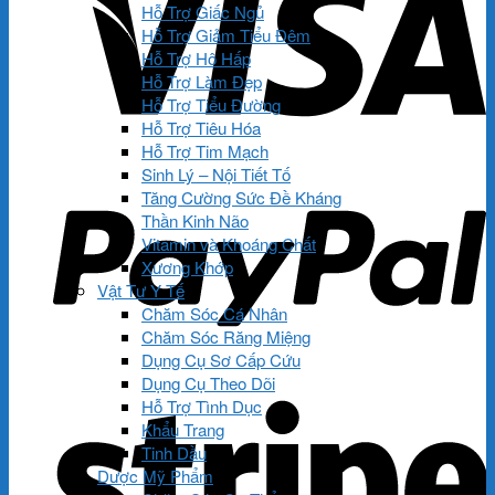
Hỗ Trợ Giấc Ngủ
Hỗ Trợ Giảm Tiểu Đêm
Hỗ Trợ Hô Hấp
Hỗ Trợ Làm Đẹp
Hỗ Trợ Tiểu Đường
Hỗ Trợ Tiêu Hóa
Hỗ Trợ Tim Mạch
Sinh Lý – Nội Tiết Tố
Tăng Cường Sức Đề Kháng
Thần Kinh Não
Vitamin và Khoáng Chất
Xương Khớp
Vật Tư Y Tế
Chăm Sóc Cá Nhân
Chăm Sóc Răng Miệng
Dụng Cụ Sơ Cấp Cứu
Dụng Cụ Theo Dõi
Hỗ Trợ Tình Dục
Khẩu Trang
Tinh Dầu
Dược Mỹ Phẩm