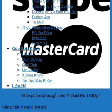
Chăm Sóc Cơ Thể
Chăm Sóc Tóc – Da Đầu
Dung Dịch Vệ Sinh Phụ Nữ
Dưỡng Ẩm
Trị Mụn
Thực Phẩm Dinh Dưỡng
Bột Ăn Dặm
Ngũ Cốc
Sữa Y Tế
Góc Sức Khỏe
Da Liễu
Dinh Dưỡng
Giới Tính
Mẹ Và Bé
Xương Khớp
Tin Tức Sức Khỏe
Liên Hệ
Trang chủ
/
Sản phẩm được gắn thẻ “Telfast Hd 180Mg”
Lọc
Sản phẩm đang giảm giá