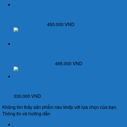
70.000 VND.
Coenin Q10 Plus Kapseln (Lọ 30 viên) của Đức - Cung
cấp CoQ10 và Vitamin giúp hỗ trợ tim mạch, tăng
cường sức khỏe
450.000
VND
Viên uống hỗ trợ xương khớp Green Lipped Mussel
Kapseln (Lọ 60 viên) của Đức - Giúp giảm đau xương
khớp, tái tạo mô sụn
495.000
VND
Cinnamon Capsules Kapseln (Lọ 30 viên) của Đức -
Giúp chuyển hoá đường, cải thiện chỉ số đường huyết
330.000
VND
Không tìm thấy sản phẩm nào khớp với lựa chọn của bạn.
Thông tin và hướng dẫn
Giới Thiệu