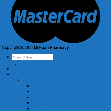
Copyright 2026 ©
MrHuân Pharmacy
Tìm
kiếm:
Trang Chủ
Cửa Hàng
Thuốc
Thuốc Giảm Đau & Chống Viêm
Thuốc Hạ Sốt & Giảm Đau
Thuốc Hormon & Nội Tiết Tố
Thuốc Mắt
Thuốc Chống Dị Ứng