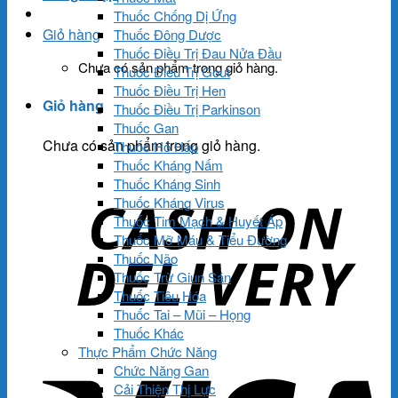
Thuốc Chống Dị Ứng
Giỏ hàng
Thuốc Đông Dược
Thuốc Điều Trị Đau Nửa Đầu
Chưa có sản phẩm trong giỏ hàng.
Thuốc Điều Trị Gout
Thuốc Điều Trị Hen
Giỏ hàng
Thuốc Điều Trị Parkinson
Thuốc Gan
Chưa có sản phẩm trong giỏ hàng.
Thuốc Hô Hấp
Thuốc Kháng Nấm
Thuốc Kháng Sinh
Thuốc Kháng Virus
Thuốc Tim Mạch & Huyết Áp
Thuốc Mỡ Máu & Tiểu Đường
Thuốc Não
Thuốc Trừ Giun Sán
Thuốc Tiêu Hóa
Thuốc Tai – Mũi – Họng
Thuốc Khác
Thực Phẩm Chức Năng
Chức Năng Gan
Cải Thiện Thị Lực