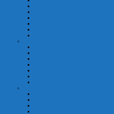
Hỗ Trợ Tiêu Hóa
Hỗ Trợ Tim Mạch
Sinh Lý – Nội Tiết Tố
Tăng Cường Sức Đề Kháng
Thần Kinh Não
Vitamin và Khoáng Chất
Xương Khớp
Vật Tư Y Tế
Chăm Sóc Cá Nhân
Chăm Sóc Răng Miệng
Dụng Cụ Sơ Cấp Cứu
Dụng Cụ Theo Dõi
Hỗ Trợ Tình Dục
Khẩu Trang
Tinh Dầu
Dược Mỹ Phẩm
Chăm Sóc Cơ Thể
Chăm Sóc Tóc – Da Đầu
Dung Dịch Vệ Sinh Phụ Nữ
Dưỡng Ẩm