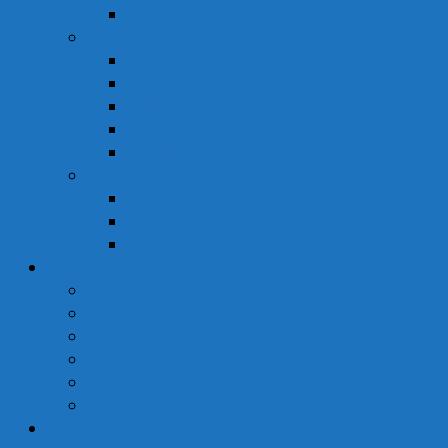
Tinh Dầu
Dược Mỹ Phẩm
Chăm Sóc Cơ Thể
Chăm Sóc Tóc – Da Đầu
Dung Dịch Vệ Sinh Phụ Nữ
Dưỡng Ẩm
Trị Mụn
Thực Phẩm Dinh Dưỡng
Bột Ăn Dặm
Ngũ Cốc
Sữa Y Tế
Góc Sức Khỏe
Da Liễu
Dinh Dưỡng
Giới Tính
Mẹ Và Bé
Xương Khớp
Tin Tức Sức Khỏe
Liên Hệ