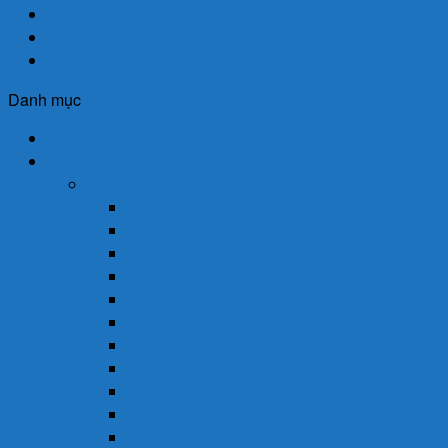
Chính Sách Giao Hàng
Chính Sách Bảo Mật
Chính Sách Đổi Trả
Danh mục
Trang Chủ
Cửa Hàng
Thuốc
Thuốc Giảm Đau & Chống Viêm
Thuốc Hạ Sốt & Giảm Đau
Thuốc Hormon & Nội Tiết Tố
Thuốc Mắt
Thuốc Chống Dị Ứng
Thuốc Đông Dược
Thuốc Điều Trị Đau Nửa Đầu
Thuốc Điều Trị Gout
Thuốc Điều Trị Hen
Thuốc Điều Trị Parkinson
Thuốc Gan