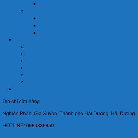
Trị Mụn
Thực Phẩm Dinh Dưỡng
Bột Ăn Dặm
Ngũ Cốc
Sữa Y Tế
Góc Sức Khỏe
Da Liễu
Dinh Dưỡng
Giới Tính
Mẹ Và Bé
Xương Khớp
Tin Tức Sức Khỏe
Liên Hệ
Địa chỉ cửa hàng
Nghiên Phấn, Gia Xuyên, Thành phố Hải Dương, Hải Dương
HOTLINE: 0964889959