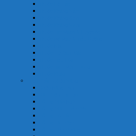
Thuốc Hô Hấp
Thuốc Kháng Nấm
Thuốc Kháng Sinh
Thuốc Kháng Virus
Thuốc Tim Mạch & Huyết Áp
Thuốc Mỡ Máu & Tiểu Đường
Thuốc Não
Thuốc Trừ Giun Sán
Thuốc Tiêu Hóa
Thuốc Tai – Mũi – Họng
Thuốc Khác
Thực Phẩm Chức Năng
Chức Năng Gan
Cải Thiện Thị Lực
Hỗ Trợ Giấc Ngủ
Hỗ Trợ Giảm Tiểu Đêm
Hỗ Trợ Hô Hấp
Hỗ Trợ Làm Đẹp
Hỗ Trợ Tiểu Đường