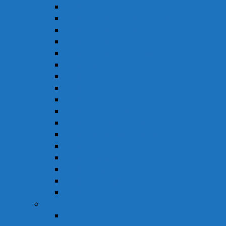
Thuốc Đông Dược
Thuốc Điều Trị Đau Nửa Đầu
Thuốc Điều Trị Gout
Thuốc Điều Trị Hen
Thuốc Điều Trị Parkinson
Thuốc Gan
Thuốc Hô Hấp
Thuốc Kháng Nấm
Thuốc Kháng Sinh
Thuốc Kháng Virus
Thuốc Tim Mạch & Huyết Áp
Thuốc Mỡ Máu & Tiểu Đường
Thuốc Não
Thuốc Trừ Giun Sán
Thuốc Tiêu Hóa
Thuốc Tai – Mũi – Họng
Thuốc Khác
Thực Phẩm Chức Năng
Chức Năng Gan