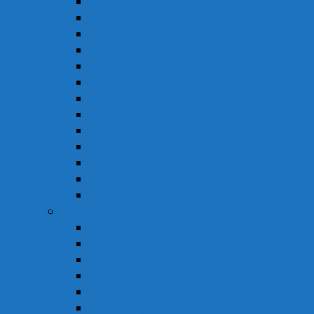
Cải Thiện Thị Lực
Hỗ Trợ Giấc Ngủ
Hỗ Trợ Giảm Tiểu Đêm
Hỗ Trợ Hô Hấp
Hỗ Trợ Làm Đẹp
Hỗ Trợ Tiểu Đường
Hỗ Trợ Tiêu Hóa
Hỗ Trợ Tim Mạch
Sinh Lý – Nội Tiết Tố
Tăng Cường Sức Đề Kháng
Thần Kinh Não
Vitamin và Khoáng Chất
Xương Khớp
Vật Tư Y Tế
Chăm Sóc Cá Nhân
Chăm Sóc Răng Miệng
Dụng Cụ Sơ Cấp Cứu
Dụng Cụ Theo Dõi
Hỗ Trợ Tình Dục
Khẩu Trang