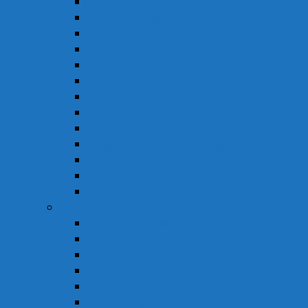
Cải Thiện Thị Lực
Hỗ Trợ Giấc Ngủ
Hỗ Trợ Giảm Tiểu Đêm
Hỗ Trợ Hô Hấp
Hỗ Trợ Làm Đẹp
Hỗ Trợ Tiểu Đường
Hỗ Trợ Tiêu Hóa
Hỗ Trợ Tim Mạch
Sinh Lý – Nội Tiết Tố
Tăng Cường Sức Đề Kháng
Thần Kinh Não
Vitamin và Khoáng Chất
Xương Khớp
Vật Tư Y Tế
Chăm Sóc Cá Nhân
Chăm Sóc Răng Miệng
Dụng Cụ Sơ Cấp Cứu
Dụng Cụ Theo Dõi
Hỗ Trợ Tình Dục
Khẩu Trang