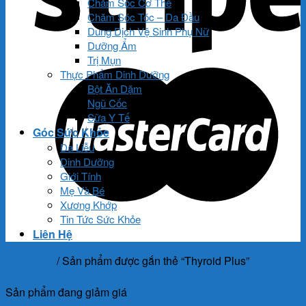
Chăm Sóc Cơ Thể
Chăm Sóc Tóc – Da Đầu
Dung Dịch Vệ Sinh Phụ Nữ
Dưỡng Ẩm
Trị Mụn
Thực Phẩm Dinh Dưỡng
Bột Ăn Dặm
Ngũ Cốc
Sữa Y Tế
Góc Sức Khỏe
Da Liễu
Dinh Dưỡng
Giới Tính
Mẹ Và Bé
Xương Khớp
Tin Tức Sức Khỏe
Liên Hệ
Trang chủ
/
Sản phẩm được gắn thẻ “Thyroid Plus”
Lọc
Sản phẩm đang giảm giá