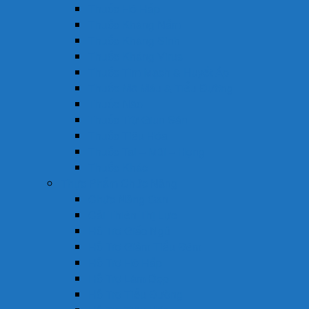
Thuốc Hô Hấp
Thuốc Kháng Nấm
Thuốc Kháng Sinh
Thuốc Kháng Virus
Thuốc Tim Mạch & Huyết Áp
Thuốc Mỡ Máu & Tiểu Đường
Thuốc Não
Thuốc Trừ Giun Sán
Thuốc Tiêu Hóa
Thuốc Tai – Mũi – Họng
Thuốc Khác
Thực Phẩm Chức Năng
Chức Năng Gan
Cải Thiện Thị Lực
Hỗ Trợ Giấc Ngủ
Hỗ Trợ Giảm Tiểu Đêm
Hỗ Trợ Hô Hấp
Hỗ Trợ Làm Đẹp
Hỗ Trợ Tiểu Đường