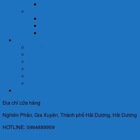
Trị Mụn
Thực Phẩm Dinh Dưỡng
Bột Ăn Dặm
Ngũ Cốc
Sữa Y Tế
Góc Sức Khỏe
Da Liễu
Dinh Dưỡng
Giới Tính
Mẹ Và Bé
Xương Khớp
Tin Tức Sức Khỏe
Liên Hệ
Địa chỉ cửa hàng
Nghiên Phấn, Gia Xuyên, Thành phố Hải Dương, Hải Dương
HOTLINE: 0964889959