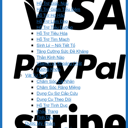
Hỗ Trợ Giấc Ngủ
Hỗ Trợ Giảm Tiểu Đêm
Hỗ Trợ Hô Hấp
Hỗ Trợ Làm Đẹp
Hỗ Trợ Tiểu Đường
Hỗ Trợ Tiêu Hóa
Hỗ Trợ Tim Mạch
Sinh Lý – Nội Tiết Tố
Tăng Cường Sức Đề Kháng
Thần Kinh Não
Vitamin và Khoáng Chất
Xương Khớp
Vật Tư Y Tế
Chăm Sóc Cá Nhân
Chăm Sóc Răng Miệng
Dụng Cụ Sơ Cấp Cứu
Dụng Cụ Theo Dõi
Hỗ Trợ Tình Dục
Khẩu Trang
Tinh Dầu
Dược Mỹ Phẩm