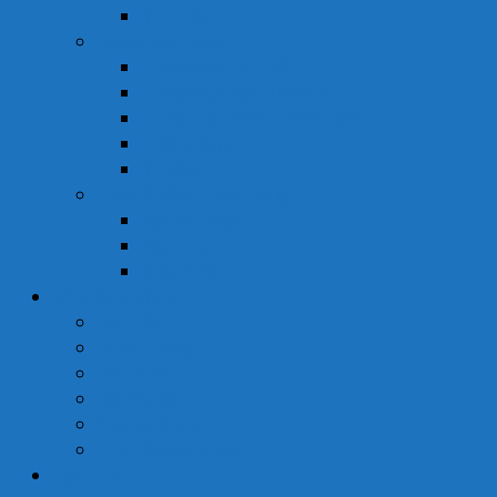
Tinh Dầu
Dược Mỹ Phẩm
Chăm Sóc Cơ Thể
Chăm Sóc Tóc – Da Đầu
Dung Dịch Vệ Sinh Phụ Nữ
Dưỡng Ẩm
Trị Mụn
Thực Phẩm Dinh Dưỡng
Bột Ăn Dặm
Ngũ Cốc
Sữa Y Tế
Góc Sức Khỏe
Da Liễu
Dinh Dưỡng
Giới Tính
Mẹ Và Bé
Xương Khớp
Tin Tức Sức Khỏe
Liên Hệ