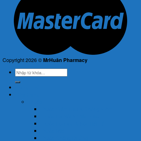
Copyright 2026 ©
MrHuân Pharmacy
Tìm
kiếm:
Trang Chủ
Cửa Hàng
Thuốc
Thuốc Giảm Đau & Chống Viêm
Thuốc Hạ Sốt & Giảm Đau
Thuốc Hormon & Nội Tiết Tố
Thuốc Mắt
Thuốc Chống Dị Ứng