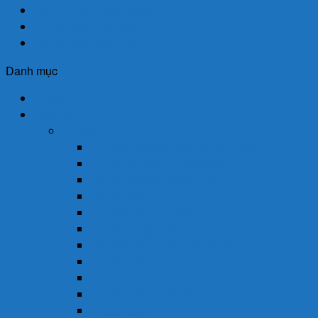
Chính Sách Giao Hàng
Chính Sách Bảo Mật
Chính Sách Đổi Trả
Danh mục
Trang Chủ
Cửa Hàng
Thuốc
Thuốc Giảm Đau & Chống Viêm
Thuốc Hạ Sốt & Giảm Đau
Thuốc Hormon & Nội Tiết Tố
Thuốc Mắt
Thuốc Chống Dị Ứng
Thuốc Đông Dược
Thuốc Điều Trị Đau Nửa Đầu
Thuốc Điều Trị Gout
Thuốc Điều Trị Hen
Thuốc Điều Trị Parkinson
Thuốc Gan