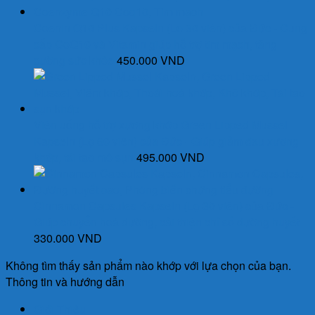
70.000 VND.
Coenin Q10 Plus Kapseln (Lọ 30 viên) của Đức - Cung
cấp CoQ10 và Vitamin giúp hỗ trợ tim mạch, tăng
cường sức khỏe
450.000
VND
Viên uống hỗ trợ xương khớp Green Lipped Mussel
Kapseln (Lọ 60 viên) của Đức - Giúp giảm đau xương
khớp, tái tạo mô sụn
495.000
VND
Cinnamon Capsules Kapseln (Lọ 30 viên) của Đức -
Giúp chuyển hoá đường, cải thiện chỉ số đường huyết
330.000
VND
Không tìm thấy sản phẩm nào khớp với lựa chọn của bạn.
Thông tin và hướng dẫn
Giới Thiệu