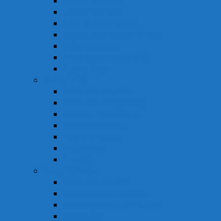
Hỗ Trợ Tiêu Hóa
Hỗ Trợ Tim Mạch
Sinh Lý – Nội Tiết Tố
Tăng Cường Sức Đề Kháng
Thần Kinh Não
Vitamin và Khoáng Chất
Xương Khớp
Vật Tư Y Tế
Chăm Sóc Cá Nhân
Chăm Sóc Răng Miệng
Dụng Cụ Sơ Cấp Cứu
Dụng Cụ Theo Dõi
Hỗ Trợ Tình Dục
Khẩu Trang
Tinh Dầu
Dược Mỹ Phẩm
Chăm Sóc Cơ Thể
Chăm Sóc Tóc – Da Đầu
Dung Dịch Vệ Sinh Phụ Nữ
Dưỡng Ẩm