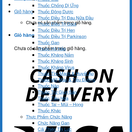
Thuốc Chống Dị Ứng
Giỏ hàng
Thuốc Đông Dược
Thuốc Điều Trị Đau Nửa Đầu
Chưa có sản phẩm trong giỏ hàng.
Thuốc Điều Trị Gout
Thuốc Điều Trị Hen
Giỏ hàng
Thuốc Điều Trị Parkinson
Thuốc Gan
Chưa có sản phẩm trong giỏ hàng.
Thuốc Hô Hấp
Thuốc Kháng Nấm
Thuốc Kháng Sinh
Thuốc Kháng Virus
Thuốc Tim Mạch & Huyết Áp
Thuốc Mỡ Máu & Tiểu Đường
Thuốc Não
Thuốc Trừ Giun Sán
Thuốc Tiêu Hóa
Thuốc Tai – Mũi – Họng
Thuốc Khác
Thực Phẩm Chức Năng
Chức Năng Gan
Cải Thiện Thị Lực