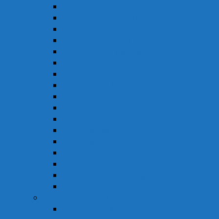
Thuốc Đông Dược
Thuốc Điều Trị Đau Nửa Đầu
Thuốc Điều Trị Gout
Thuốc Điều Trị Hen
Thuốc Điều Trị Parkinson
Thuốc Gan
Thuốc Hô Hấp
Thuốc Kháng Nấm
Thuốc Kháng Sinh
Thuốc Kháng Virus
Thuốc Tim Mạch & Huyết Áp
Thuốc Mỡ Máu & Tiểu Đường
Thuốc Não
Thuốc Trừ Giun Sán
Thuốc Tiêu Hóa
Thuốc Tai – Mũi – Họng
Thuốc Khác
Thực Phẩm Chức Năng
Chức Năng Gan