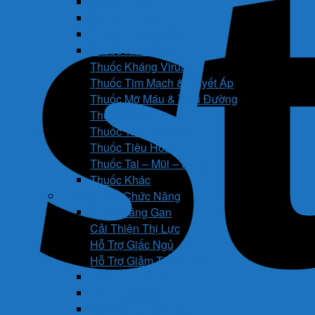
Thuốc Gan
Thuốc Hô Hấp
Thuốc Kháng Nấm
Thuốc Kháng Sinh
Thuốc Kháng Virus
Thuốc Tim Mạch & Huyết Áp
Thuốc Mỡ Máu & Tiểu Đường
Thuốc Não
Thuốc Trừ Giun Sán
Thuốc Tiêu Hóa
Thuốc Tai – Mũi – Họng
Thuốc Khác
Thực Phẩm Chức Năng
Chức Năng Gan
Cải Thiện Thị Lực
Hỗ Trợ Giấc Ngủ
Hỗ Trợ Giảm Tiểu Đêm
Hỗ Trợ Hô Hấp
Hỗ Trợ Làm Đẹp
Hỗ Trợ Tiểu Đường