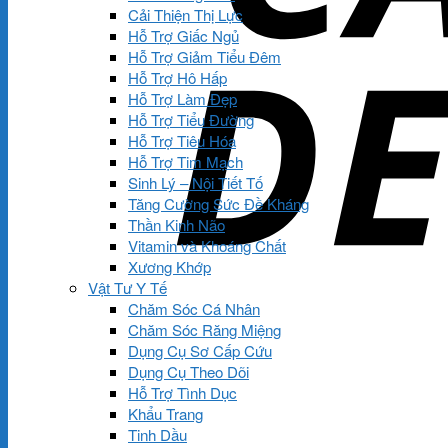
Cải Thiện Thị Lực
Hỗ Trợ Giấc Ngủ
Hỗ Trợ Giảm Tiểu Đêm
Hỗ Trợ Hô Hấp
Hỗ Trợ Làm Đẹp
Hỗ Trợ Tiểu Đường
Hỗ Trợ Tiêu Hóa
Hỗ Trợ Tim Mạch
Sinh Lý – Nội Tiết Tố
Tăng Cường Sức Đề Kháng
Thần Kinh Não
Vitamin và Khoáng Chất
Xương Khớp
Vật Tư Y Tế
Chăm Sóc Cá Nhân
Chăm Sóc Răng Miệng
Dụng Cụ Sơ Cấp Cứu
Dụng Cụ Theo Dõi
Hỗ Trợ Tình Dục
Khẩu Trang
Tinh Dầu