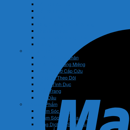
Hỗ Trợ Tiêu Hóa
Hỗ Trợ Tim Mạch
Sinh Lý – Nội Tiết Tố
Tăng Cường Sức Đề Kháng
Thần Kinh Não
Vitamin và Khoáng Chất
Xương Khớp
Vật Tư Y Tế
Chăm Sóc Cá Nhân
Chăm Sóc Răng Miệng
Dụng Cụ Sơ Cấp Cứu
Dụng Cụ Theo Dõi
Hỗ Trợ Tình Dục
Khẩu Trang
Tinh Dầu
Dược Mỹ Phẩm
Chăm Sóc Cơ Thể
Chăm Sóc Tóc – Da Đầu
Dung Dịch Vệ Sinh Phụ Nữ