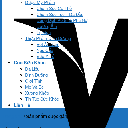
Dược Mỹ Phẩm
Chăm Sóc Cơ Thể
Chăm Sóc Tóc – Da Đầu
Dung Dịch Vệ Sinh Phụ Nữ
Dưỡng Ẩm
Trị Mụn
Thực Phẩm Dinh Dưỡng
Bột Ăn Dặm
Ngũ Cốc
Sữa Y Tế
Góc Sức Khỏe
Da Liễu
Dinh Dưỡng
Giới Tính
Mẹ Và Bé
Xương Khớp
Tin Tức Sức Khỏe
Liên Hệ
Trang chủ
/
Sản phẩm được gắn thẻ “Vi Lactomin”
Lọc