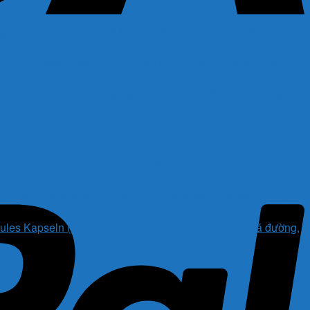
i) - Dùng cho tiêu hoá kém, ăn không tiêu, biếng ăn, tiêu
Rutin C Bcomplex (Hộp 30 viên) - Giúp tăng sức bền thành
 30 viên) - Giúp chống oxy hoá, tốt cho sức khoẻ tim mạch
) của Đức - Cung cấp CoQ10 và Vitamin giúp hỗ trợ tim mạch,
ống hỗ trợ xương khớp Green Lipped Mussel Kapseln (Lọ 60
es Kapseln (Lọ 30 viên) của Đức - Giúp chuyển hoá đường,