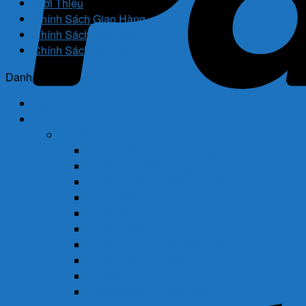
Giới Thiệu
Chính Sách Giao Hàng
Chính Sách Bảo Mật
Chính Sách Đổi Trả
Danh mục
Trang Chủ
Cửa Hàng
Thuốc
Thuốc Giảm Đau & Chống Viêm
Thuốc Hạ Sốt & Giảm Đau
Thuốc Hormon & Nội Tiết Tố
Thuốc Mắt
Thuốc Chống Dị Ứng
Thuốc Đông Dược
Thuốc Điều Trị Đau Nửa Đầu
Thuốc Điều Trị Gout
Thuốc Điều Trị Hen
Thuốc Điều Trị Parkinson