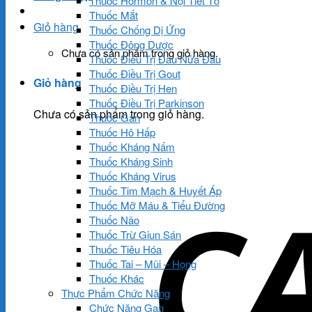
Thuốc Hormon & Nội Tiết Tố
Thuốc Mắt
Giỏ hàng
Thuốc Chống Dị Ứng
Thuốc Đông Dược
Chưa có sản phẩm trong giỏ hàng.
Thuốc Điều Trị Đau Nửa Đầu
Thuốc Điều Trị Gout
Giỏ hàng
Thuốc Điều Trị Hen
Thuốc Điều Trị Parkinson
Chưa có sản phẩm trong giỏ hàng.
Thuốc Gan
Thuốc Hô Hấp
Thuốc Kháng Nấm
Thuốc Kháng Sinh
Thuốc Kháng Virus
Thuốc Tim Mạch & Huyết Áp
Thuốc Mỡ Máu & Tiểu Đường
Thuốc Não
Thuốc Trừ Giun Sán
Thuốc Tiêu Hóa
Thuốc Tai – Mũi – Họng
Thuốc Khác
Thực Phẩm Chức Năng
Chức Năng Gan