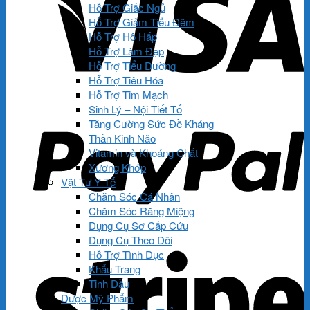
Hỗ Trợ Giấc Ngủ
Hỗ Trợ Giảm Tiểu Đêm
Hỗ Trợ Hô Hấp
Hỗ Trợ Làm Đẹp
Hỗ Trợ Tiểu Đường
Hỗ Trợ Tiêu Hóa
Hỗ Trợ Tim Mạch
Sinh Lý – Nội Tiết Tố
Tăng Cường Sức Đề Kháng
Thần Kinh Não
Vitamin và Khoáng Chất
Xương Khớp
Vật Tư Y Tế
Chăm Sóc Cá Nhân
Chăm Sóc Răng Miệng
Dụng Cụ Sơ Cấp Cứu
Dụng Cụ Theo Dõi
Hỗ Trợ Tình Dục
Khẩu Trang
Tinh Dầu
Dược Mỹ Phẩm