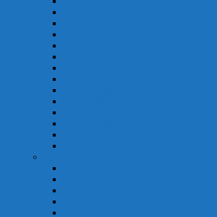
Chức Năng Gan
Cải Thiện Thị Lực
Hỗ Trợ Giấc Ngủ
Hỗ Trợ Giảm Tiểu Đêm
Hỗ Trợ Hô Hấp
Hỗ Trợ Làm Đẹp
Hỗ Trợ Tiểu Đường
Hỗ Trợ Tiêu Hóa
Hỗ Trợ Tim Mạch
Sinh Lý – Nội Tiết Tố
Tăng Cường Sức Đề Kháng
Thần Kinh Não
Vitamin và Khoáng Chất
Xương Khớp
Vật Tư Y Tế
Chăm Sóc Cá Nhân
Chăm Sóc Răng Miệng
Dụng Cụ Sơ Cấp Cứu
Dụng Cụ Theo Dõi
Hỗ Trợ Tình Dục