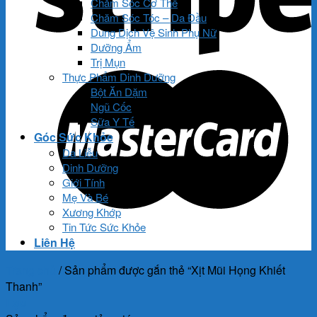
Chăm Sóc Cơ Thể
Chăm Sóc Tóc – Da Đầu
Dung Dịch Vệ Sinh Phụ Nữ
Dưỡng Ẩm
Trị Mụn
Thực Phẩm Dinh Dưỡng
Bột Ăn Dặm
Ngũ Cốc
Sữa Y Tế
Góc Sức Khỏe
Da Liễu
Dinh Dưỡng
Giới Tính
Mẹ Và Bé
Xương Khớp
Tin Tức Sức Khỏe
Liên Hệ
Trang chủ
/
Sản phẩm được gắn thẻ “Xịt Mũi Họng Khiết
Thanh”
Lọc