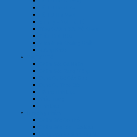
Hỗ Trợ Tiểu Đường
Hỗ Trợ Tiêu Hóa
Hỗ Trợ Tim Mạch
Sinh Lý – Nội Tiết Tố
Tăng Cường Sức Đề Kháng
Thần Kinh Não
Vitamin và Khoáng Chất
Xương Khớp
Vật Tư Y Tế
Chăm Sóc Cá Nhân
Chăm Sóc Răng Miệng
Dụng Cụ Sơ Cấp Cứu
Dụng Cụ Theo Dõi
Hỗ Trợ Tình Dục
Khẩu Trang
Tinh Dầu
Dược Mỹ Phẩm
Chăm Sóc Cơ Thể
Chăm Sóc Tóc – Da Đầu
Dung Dịch Vệ Sinh Phụ Nữ