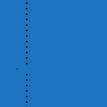
Thuốc Gan
Thuốc Hô Hấp
Thuốc Kháng Nấm
Thuốc Kháng Sinh
Thuốc Kháng Virus
Thuốc Tim Mạch & Huyết Áp
Thuốc Mỡ Máu & Tiểu Đường
Thuốc Não
Thuốc Trừ Giun Sán
Thuốc Tiêu Hóa
Thuốc Tai – Mũi – Họng
Thuốc Khác
Thực Phẩm Chức Năng
Chức Năng Gan
Cải Thiện Thị Lực
Hỗ Trợ Giấc Ngủ
Hỗ Trợ Giảm Tiểu Đêm
Hỗ Trợ Hô Hấp
Hỗ Trợ Làm Đẹp