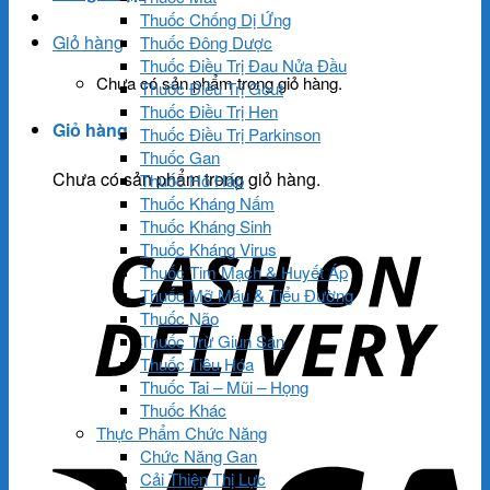
Thuốc Chống Dị Ứng
Giỏ hàng
Thuốc Đông Dược
Thuốc Điều Trị Đau Nửa Đầu
Chưa có sản phẩm trong giỏ hàng.
Thuốc Điều Trị Gout
Thuốc Điều Trị Hen
Giỏ hàng
Thuốc Điều Trị Parkinson
Thuốc Gan
Chưa có sản phẩm trong giỏ hàng.
Thuốc Hô Hấp
Thuốc Kháng Nấm
Thuốc Kháng Sinh
Thuốc Kháng Virus
Thuốc Tim Mạch & Huyết Áp
Thuốc Mỡ Máu & Tiểu Đường
Thuốc Não
Thuốc Trừ Giun Sán
Thuốc Tiêu Hóa
Thuốc Tai – Mũi – Họng
Thuốc Khác
Thực Phẩm Chức Năng
Chức Năng Gan
Cải Thiện Thị Lực