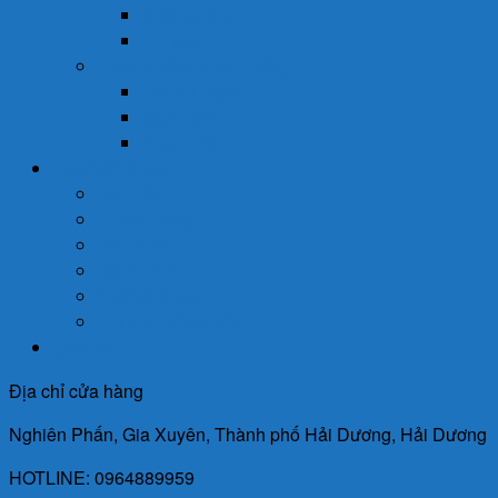
Dưỡng Ẩm
Trị Mụn
Thực Phẩm Dinh Dưỡng
Bột Ăn Dặm
Ngũ Cốc
Sữa Y Tế
Góc Sức Khỏe
Da Liễu
Dinh Dưỡng
Giới Tính
Mẹ Và Bé
Xương Khớp
Tin Tức Sức Khỏe
Liên Hệ
Địa chỉ cửa hàng
Nghiên Phấn, Gia Xuyên, Thành phố Hải Dương, Hải Dương
HOTLINE: 0964889959