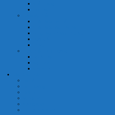
Khẩu Trang
Tinh Dầu
Dược Mỹ Phẩm
Chăm Sóc Cơ Thể
Chăm Sóc Tóc – Da Đầu
Dung Dịch Vệ Sinh Phụ Nữ
Dưỡng Ẩm
Trị Mụn
Thực Phẩm Dinh Dưỡng
Bột Ăn Dặm
Ngũ Cốc
Sữa Y Tế
Góc Sức Khỏe
Da Liễu
Dinh Dưỡng
Giới Tính
Mẹ Và Bé
Xương Khớp
Tin Tức Sức Khỏe