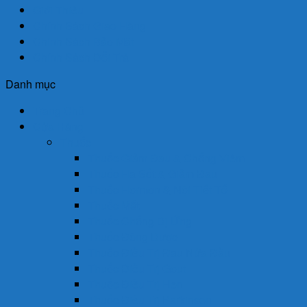
Giới Thiệu
Chính Sách Giao Hàng
Chính Sách Bảo Mật
Chính Sách Đổi Trả
Danh mục
Trang Chủ
Cửa Hàng
Thuốc
Thuốc Giảm Đau & Chống Viêm
Thuốc Hạ Sốt & Giảm Đau
Thuốc Hormon & Nội Tiết Tố
Thuốc Mắt
Thuốc Chống Dị Ứng
Thuốc Đông Dược
Thuốc Điều Trị Đau Nửa Đầu
Thuốc Điều Trị Gout
Thuốc Điều Trị Hen
Thuốc Điều Trị Parkinson