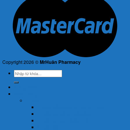
Copyright 2026 ©
MrHuân Pharmacy
Tìm
kiếm:
Trang Chủ
Cửa Hàng
Thuốc
Thuốc Giảm Đau & Chống Viêm
Thuốc Hạ Sốt & Giảm Đau
Thuốc Hormon & Nội Tiết Tố
Thuốc Mắt