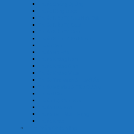
Thuốc Chống Dị Ứng
Thuốc Đông Dược
Thuốc Điều Trị Đau Nửa Đầu
Thuốc Điều Trị Gout
Thuốc Điều Trị Hen
Thuốc Điều Trị Parkinson
Thuốc Gan
Thuốc Hô Hấp
Thuốc Kháng Nấm
Thuốc Kháng Sinh
Thuốc Kháng Virus
Thuốc Tim Mạch & Huyết Áp
Thuốc Mỡ Máu & Tiểu Đường
Thuốc Não
Thuốc Trừ Giun Sán
Thuốc Tiêu Hóa
Thuốc Tai – Mũi – Họng
Thuốc Khác
Thực Phẩm Chức Năng