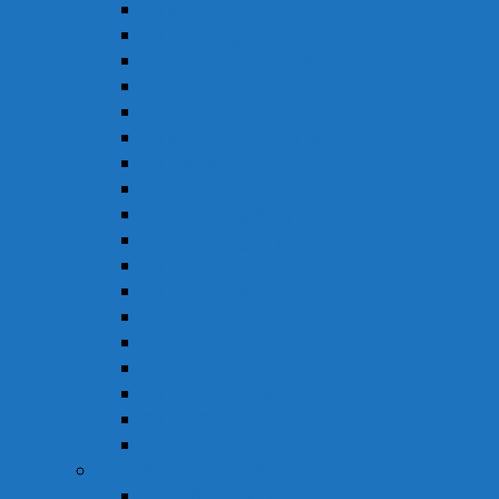
Thuốc Chống Dị Ứng
Thuốc Đông Dược
Thuốc Điều Trị Đau Nửa Đầu
Thuốc Điều Trị Gout
Thuốc Điều Trị Hen
Thuốc Điều Trị Parkinson
Thuốc Gan
Thuốc Hô Hấp
Thuốc Kháng Nấm
Thuốc Kháng Sinh
Thuốc Kháng Virus
Thuốc Tim Mạch & Huyết Áp
Thuốc Mỡ Máu & Tiểu Đường
Thuốc Não
Thuốc Trừ Giun Sán
Thuốc Tiêu Hóa
Thuốc Tai – Mũi – Họng
Thuốc Khác
Thực Phẩm Chức Năng
Chức Năng Gan