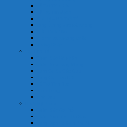
Hỗ Trợ Tiêu Hóa
Hỗ Trợ Tim Mạch
Sinh Lý – Nội Tiết Tố
Tăng Cường Sức Đề Kháng
Thần Kinh Não
Vitamin và Khoáng Chất
Xương Khớp
Vật Tư Y Tế
Chăm Sóc Cá Nhân
Chăm Sóc Răng Miệng
Dụng Cụ Sơ Cấp Cứu
Dụng Cụ Theo Dõi
Hỗ Trợ Tình Dục
Khẩu Trang
Tinh Dầu
Dược Mỹ Phẩm
Chăm Sóc Cơ Thể
Chăm Sóc Tóc – Da Đầu
Dung Dịch Vệ Sinh Phụ Nữ