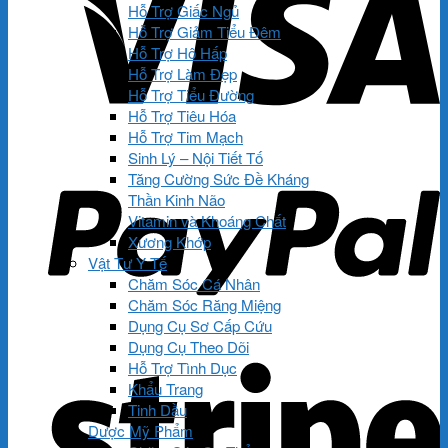
Hỗ Trợ Giấc Ngủ
Hỗ Trợ Giảm Tiểu Đêm
Hỗ Trợ Hô Hấp
Hỗ Trợ Làm Đẹp
Hỗ Trợ Tiểu Đường
Hỗ Trợ Tiêu Hóa
Hỗ Trợ Tim Mạch
Sinh Lý – Nội Tiết Tố
Tăng Cường Sức Đề Kháng
Thần Kinh Não
Vitamin và Khoáng Chất
Xương Khớp
Vật Tư Y Tế
Chăm Sóc Cá Nhân
Chăm Sóc Răng Miệng
Dụng Cụ Sơ Cấp Cứu
Dụng Cụ Theo Dõi
Hỗ Trợ Tình Dục
Khẩu Trang
Tinh Dầu
Dược Mỹ Phẩm