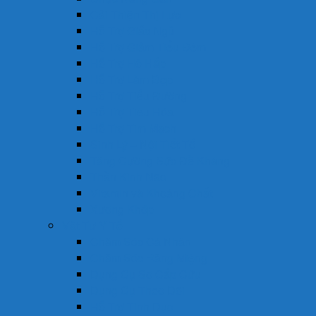
Cải Thiện Thị Lực
Hỗ Trợ Giấc Ngủ
Hỗ Trợ Giảm Tiểu Đêm
Hỗ Trợ Hô Hấp
Hỗ Trợ Làm Đẹp
Hỗ Trợ Tiểu Đường
Hỗ Trợ Tiêu Hóa
Hỗ Trợ Tim Mạch
Sinh Lý – Nội Tiết Tố
Tăng Cường Sức Đề Kháng
Thần Kinh Não
Vitamin và Khoáng Chất
Xương Khớp
Vật Tư Y Tế
Chăm Sóc Cá Nhân
Chăm Sóc Răng Miệng
Dụng Cụ Sơ Cấp Cứu
Dụng Cụ Theo Dõi
Hỗ Trợ Tình Dục