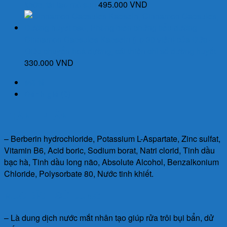
khớp, tái tạo mô sụn
495.000
VND
Cinnamon Capsules Kapseln (Lọ 30 viên) của Đức -
Giúp chuyển hoá đường, cải thiện chỉ số đường huyết
330.000
VND
Mô tả
Đánh giá (0)
THÀNH PHẦN:
– Berberin hydrochloride, Potassium L-Aspartate, Zinc sulfat,
Vitamin B6, Acid boric, Sodium borat, Natri clorid, Tinh dầu
bạc hà, Tinh dầu long não, Absolute Alcohol, Benzalkonium
Chloride, Polysorbate 80, Nước tinh khiết.
MỤC ĐÍCH SỬ DỤNG:
– Là dung dịch nước mắt nhân tạo giúp rửa trôi bụi bẩn, dử