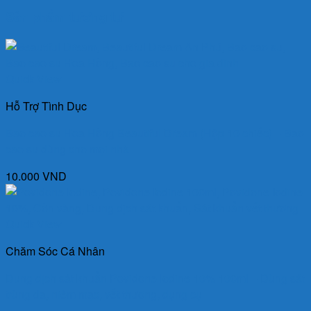
Sản phẩm tương tự
Quick View
Hỗ Trợ Tình Dục
Bao cao su Hoa Hồng Beautiful Dream (Hộp 10 chiếc) – Bao
cao su dùng cho mọi nhà
10.000
VND
Quick View
Chăm Sóc Cá Nhân
Dung dịch sát khuẩn Povidone Iodine 10% 100ml – Dùng sát
trùng da, niêm mạc, vết thương, dụng cụ