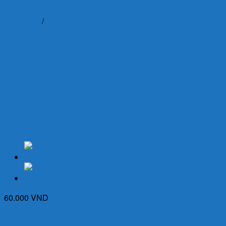
Trang chủ
/
Vật Tư Y Tế
Dung dịch nhỏ mắt Myovit
Light 8ml – Dùng cho
người cận thị mắt kém, suy
giảm thị lực, mắt nhìn mờ
60.000
VND
MỤC ĐÍCH SỬ DỤNG: