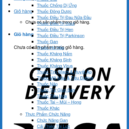
Thuốc Chống Dị Ứng
Giỏ hàng
Thuốc Đông Dược
Thuốc Điều Trị Đau Nửa Đầu
Chưa có sản phẩm trong giỏ hàng.
Thuốc Điều Trị Gout
Thuốc Điều Trị Hen
Giỏ hàng
Thuốc Điều Trị Parkinson
Thuốc Gan
Chưa có sản phẩm trong giỏ hàng.
Thuốc Hô Hấp
Thuốc Kháng Nấm
Thuốc Kháng Sinh
Thuốc Kháng Virus
Thuốc Tim Mạch & Huyết Áp
Thuốc Mỡ Máu & Tiểu Đường
Thuốc Não
Thuốc Trừ Giun Sán
Thuốc Tiêu Hóa
Thuốc Tai – Mũi – Họng
Thuốc Khác
Thực Phẩm Chức Năng
Chức Năng Gan
Cải Thiện Thị Lực