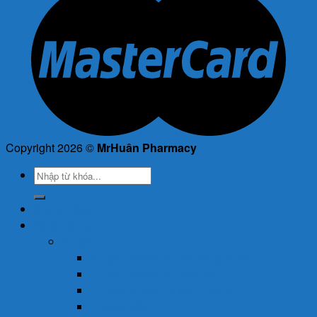
Copyright 2026 ©
MrHuân Pharmacy
Tìm
kiếm:
Trang Chủ
Cửa Hàng
Thuốc
Thuốc Giảm Đau & Chống Viêm
Thuốc Hạ Sốt & Giảm Đau
Thuốc Hormon & Nội Tiết Tố
Thuốc Mắt