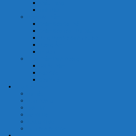
Khẩu Trang
Tinh Dầu
Dược Mỹ Phẩm
Chăm Sóc Cơ Thể
Chăm Sóc Tóc – Da Đầu
Dung Dịch Vệ Sinh Phụ Nữ
Dưỡng Ẩm
Trị Mụn
Thực Phẩm Dinh Dưỡng
Bột Ăn Dặm
Ngũ Cốc
Sữa Y Tế
Góc Sức Khỏe
Da Liễu
Dinh Dưỡng
Giới Tính
Mẹ Và Bé
Xương Khớp
Tin Tức Sức Khỏe
Liên Hệ