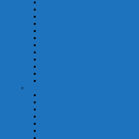
Thuốc Gan
Thuốc Hô Hấp
Thuốc Kháng Nấm
Thuốc Kháng Sinh
Thuốc Kháng Virus
Thuốc Tim Mạch & Huyết Áp
Thuốc Mỡ Máu & Tiểu Đường
Thuốc Não
Thuốc Trừ Giun Sán
Thuốc Tiêu Hóa
Thuốc Tai – Mũi – Họng
Thuốc Khác
Thực Phẩm Chức Năng
Chức Năng Gan
Cải Thiện Thị Lực
Hỗ Trợ Giấc Ngủ
Hỗ Trợ Giảm Tiểu Đêm
Hỗ Trợ Hô Hấp
Hỗ Trợ Làm Đẹp
Hỗ Trợ Tiểu Đường