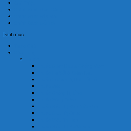
Giới Thiệu
Chính Sách Giao Hàng
Chính Sách Bảo Mật
Chính Sách Đổi Trả
Danh mục
Trang Chủ
Cửa Hàng
Thuốc
Thuốc Giảm Đau & Chống Viêm
Thuốc Hạ Sốt & Giảm Đau
Thuốc Hormon & Nội Tiết Tố
Thuốc Mắt
Thuốc Chống Dị Ứng
Thuốc Đông Dược
Thuốc Điều Trị Đau Nửa Đầu
Thuốc Điều Trị Gout
Thuốc Điều Trị Hen
Thuốc Điều Trị Parkinson