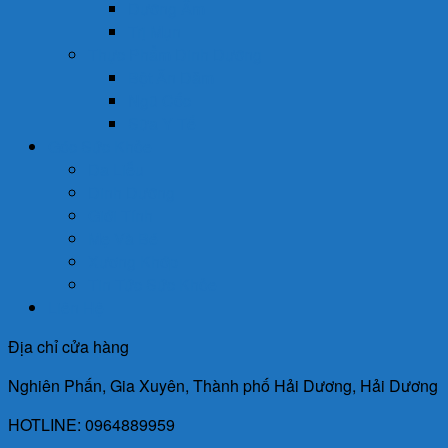
Dưỡng Ẩm
Trị Mụn
Thực Phẩm Dinh Dưỡng
Bột Ăn Dặm
Ngũ Cốc
Sữa Y Tế
Góc Sức Khỏe
Da Liễu
Dinh Dưỡng
Giới Tính
Mẹ Và Bé
Xương Khớp
Tin Tức Sức Khỏe
Liên Hệ
Địa chỉ cửa hàng
Nghiên Phấn, Gia Xuyên, Thành phố Hải Dương, Hải Dương
HOTLINE: 0964889959