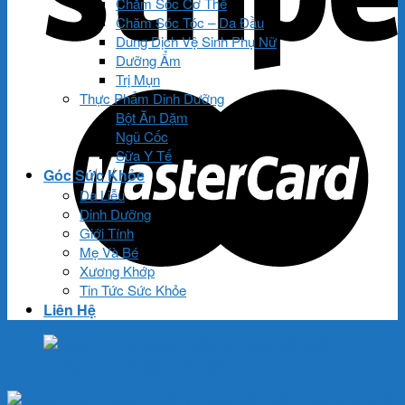
Chăm Sóc Cơ Thể
Chăm Sóc Tóc – Da Đầu
Dung Dịch Vệ Sinh Phụ Nữ
Dưỡng Ẩm
Trị Mụn
Thực Phẩm Dinh Dưỡng
Bột Ăn Dặm
Ngũ Cốc
Sữa Y Tế
Góc Sức Khỏe
Da Liễu
Dinh Dưỡng
Giới Tính
Mẹ Và Bé
Xương Khớp
Tin Tức Sức Khỏe
Liên Hệ