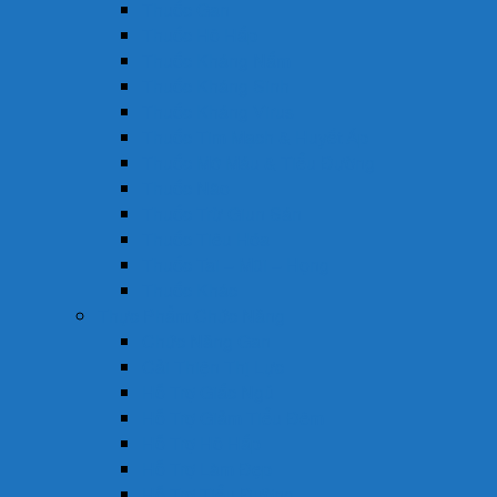
Thuốc Gan
Thuốc Hô Hấp
Thuốc Kháng Nấm
Thuốc Kháng Sinh
Thuốc Kháng Virus
Thuốc Tim Mạch & Huyết Áp
Thuốc Mỡ Máu & Tiểu Đường
Thuốc Não
Thuốc Trừ Giun Sán
Thuốc Tiêu Hóa
Thuốc Tai – Mũi – Họng
Thuốc Khác
Thực Phẩm Chức Năng
Chức Năng Gan
Cải Thiện Thị Lực
Hỗ Trợ Giấc Ngủ
Hỗ Trợ Giảm Tiểu Đêm
Hỗ Trợ Hô Hấp
Hỗ Trợ Làm Đẹp
Hỗ Trợ Tiểu Đường