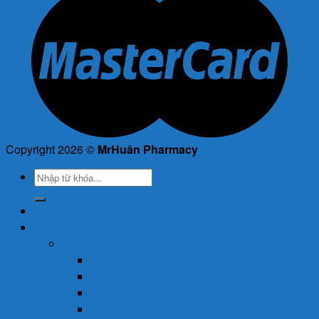
Copyright 2026 ©
MrHuân Pharmacy
Tìm
kiếm:
Trang Chủ
Cửa Hàng
Thuốc
Thuốc Giảm Đau & Chống Viêm
Thuốc Hạ Sốt & Giảm Đau
Thuốc Hormon & Nội Tiết Tố
Thuốc Mắt