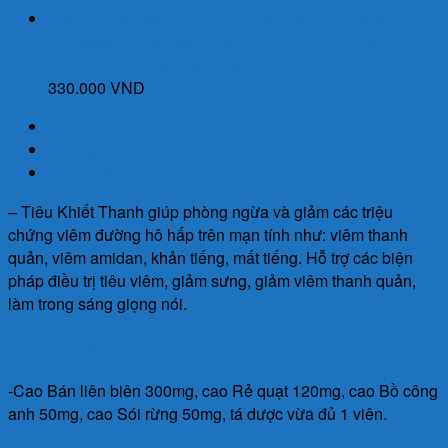
Cinnamon Capsules Kapseln (Lọ 30 viên) của Đức -
Giúp chuyển hoá đường, cải thiện chỉ số đường huyết
330.000
VND
Mô tả
Thông tin bổ sung
Đánh giá (0)
– Tiêu Khiết Thanh giúp phòng ngừa và giảm các triệu
chứng viêm đường hô hấp trên mạn tính như: viêm thanh
quản, viêm amidan, khản tiếng, mất tiếng. Hỗ trợ các biện
pháp điều trị tiêu viêm, giảm sưng, giảm viêm thanh quản,
làm trong sáng giọng nói.
Thành phần:
-Cao Bán liên biên 300mg, cao Rẻ quạt 120mg, cao Bồ công
anh 50mg, cao Sói rừng 50mg, tá dược vừa đủ 1 viên.