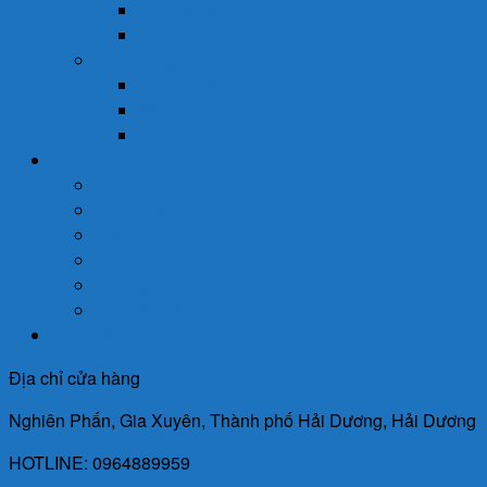
Dưỡng Ẩm
Trị Mụn
Thực Phẩm Dinh Dưỡng
Bột Ăn Dặm
Ngũ Cốc
Sữa Y Tế
Góc Sức Khỏe
Da Liễu
Dinh Dưỡng
Giới Tính
Mẹ Và Bé
Xương Khớp
Tin Tức Sức Khỏe
Liên Hệ
Địa chỉ cửa hàng
Nghiên Phấn, Gia Xuyên, Thành phố Hải Dương, Hải Dương
HOTLINE: 0964889959