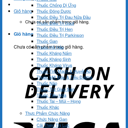
Thuốc Chống Dị Ứng
Giỏ hàng
Thuốc Đông Dược
Thuốc Điều Trị Đau Nửa Đầu
Chưa có sản phẩm trong giỏ hàng.
Thuốc Điều Trị Gout
Thuốc Điều Trị Hen
Giỏ hàng
Thuốc Điều Trị Parkinson
Thuốc Gan
Chưa có sản phẩm trong giỏ hàng.
Thuốc Hô Hấp
Thuốc Kháng Nấm
Thuốc Kháng Sinh
Thuốc Kháng Virus
Thuốc Tim Mạch & Huyết Áp
Thuốc Mỡ Máu & Tiểu Đường
Thuốc Não
Thuốc Trừ Giun Sán
Thuốc Tiêu Hóa
Thuốc Tai – Mũi – Họng
Thuốc Khác
Thực Phẩm Chức Năng
Chức Năng Gan
Cải Thiện Thị Lực