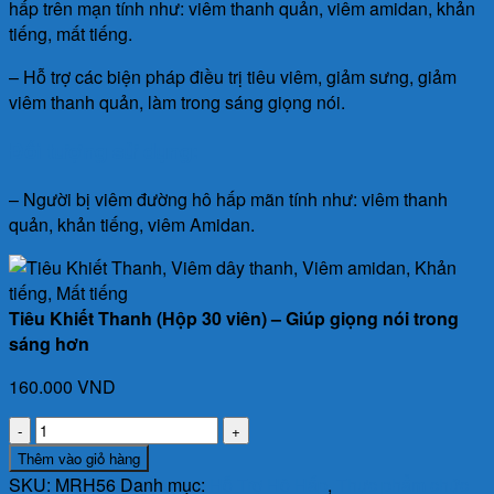
hấp trên mạn tính như: viêm thanh quản, viêm amidan, khản
tiếng, mất tiếng.
– Hỗ trợ các biện pháp điều trị tiêu viêm, giảm sưng, giảm
viêm thanh quản, làm trong sáng giọng nói.
Đối tượng sử dụng:
– Người bị viêm đường hô hấp mãn tính như: viêm thanh
quản, khản tiếng, viêm Amidan.
Tiêu Khiết Thanh (Hộp 30 viên) – Giúp giọng nói trong
sáng hơn
160.000
VND
Tiêu
Khiết
Thêm vào giỏ hàng
Thanh
SKU:
MRH56
Danh mục:
Hỗ Trợ Hô Hấp
,
Thực phẩm chức