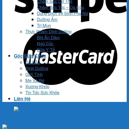
Chăm Sóc Cơ Thể
Chăm Sóc Tóc – Da Đầu
Dung Dịch Vệ Sinh Phụ Nữ
Dưỡng Ẩm
Trị Mụn
Thực Phẩm Dinh Dưỡng
Bột Ăn Dặm
Ngũ Cốc
Sữa Y Tế
Góc Sức Khỏe
Da Liễu
Dinh Dưỡng
Giới Tính
Mẹ Và Bé
Xương Khớp
Tin Tức Sức Khỏe
Liên Hệ