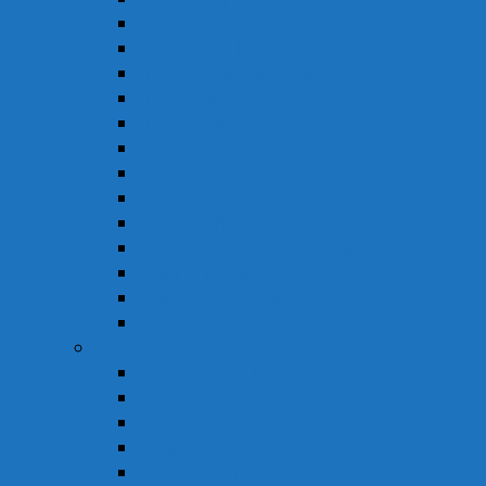
Cải Thiện Thị Lực
Hỗ Trợ Giấc Ngủ
Hỗ Trợ Giảm Tiểu Đêm
Hỗ Trợ Hô Hấp
Hỗ Trợ Làm Đẹp
Hỗ Trợ Tiểu Đường
Hỗ Trợ Tiêu Hóa
Hỗ Trợ Tim Mạch
Sinh Lý – Nội Tiết Tố
Tăng Cường Sức Đề Kháng
Thần Kinh Não
Vitamin và Khoáng Chất
Xương Khớp
Vật Tư Y Tế
Chăm Sóc Cá Nhân
Chăm Sóc Răng Miệng
Dụng Cụ Sơ Cấp Cứu
Dụng Cụ Theo Dõi
Hỗ Trợ Tình Dục