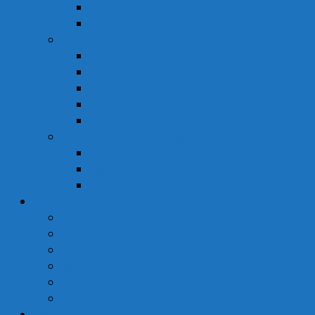
Khẩu Trang
Tinh Dầu
Dược Mỹ Phẩm
Chăm Sóc Cơ Thể
Chăm Sóc Tóc – Da Đầu
Dung Dịch Vệ Sinh Phụ Nữ
Dưỡng Ẩm
Trị Mụn
Thực Phẩm Dinh Dưỡng
Bột Ăn Dặm
Ngũ Cốc
Sữa Y Tế
Góc Sức Khỏe
Da Liễu
Dinh Dưỡng
Giới Tính
Mẹ Và Bé
Xương Khớp
Tin Tức Sức Khỏe
Liên Hệ