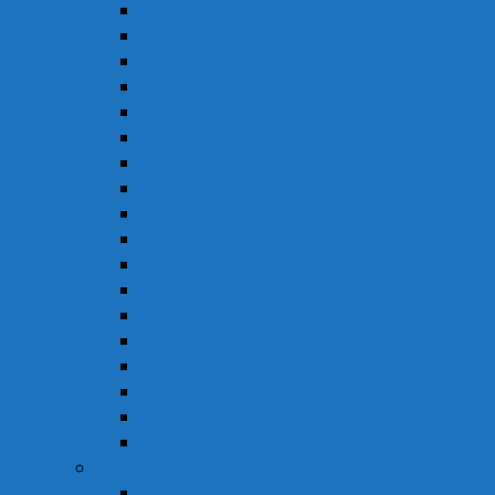
Thuốc Chống Dị Ứng
Thuốc Đông Dược
Thuốc Điều Trị Đau Nửa Đầu
Thuốc Điều Trị Gout
Thuốc Điều Trị Hen
Thuốc Điều Trị Parkinson
Thuốc Gan
Thuốc Hô Hấp
Thuốc Kháng Nấm
Thuốc Kháng Sinh
Thuốc Kháng Virus
Thuốc Tim Mạch & Huyết Áp
Thuốc Mỡ Máu & Tiểu Đường
Thuốc Não
Thuốc Trừ Giun Sán
Thuốc Tiêu Hóa
Thuốc Tai – Mũi – Họng
Thuốc Khác
Thực Phẩm Chức Năng
Chức Năng Gan