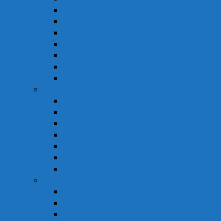
Hỗ Trợ Tiêu Hóa
Hỗ Trợ Tim Mạch
Sinh Lý – Nội Tiết Tố
Tăng Cường Sức Đề Kháng
Thần Kinh Não
Vitamin và Khoáng Chất
Xương Khớp
Vật Tư Y Tế
Chăm Sóc Cá Nhân
Chăm Sóc Răng Miệng
Dụng Cụ Sơ Cấp Cứu
Dụng Cụ Theo Dõi
Hỗ Trợ Tình Dục
Khẩu Trang
Tinh Dầu
Dược Mỹ Phẩm
Chăm Sóc Cơ Thể
Chăm Sóc Tóc – Da Đầu
Dung Dịch Vệ Sinh Phụ Nữ