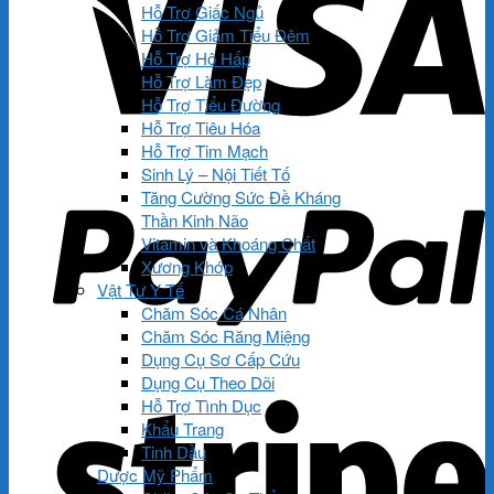
Hỗ Trợ Giấc Ngủ
Hỗ Trợ Giảm Tiểu Đêm
Hỗ Trợ Hô Hấp
Hỗ Trợ Làm Đẹp
Hỗ Trợ Tiểu Đường
Hỗ Trợ Tiêu Hóa
Hỗ Trợ Tim Mạch
Sinh Lý – Nội Tiết Tố
Tăng Cường Sức Đề Kháng
Thần Kinh Não
Vitamin và Khoáng Chất
Xương Khớp
Vật Tư Y Tế
Chăm Sóc Cá Nhân
Chăm Sóc Răng Miệng
Dụng Cụ Sơ Cấp Cứu
Dụng Cụ Theo Dõi
Hỗ Trợ Tình Dục
Khẩu Trang
Tinh Dầu
Dược Mỹ Phẩm