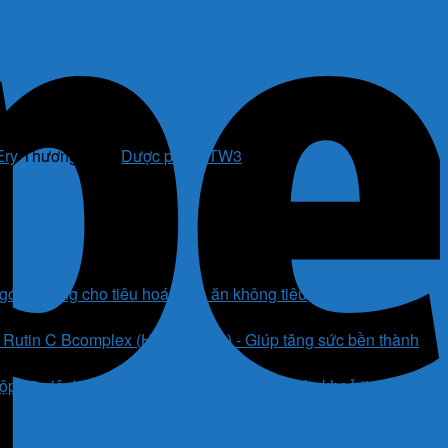
Ery
Thương hiệu:
Dược phẩm TW3
i) - Dùng cho tiêu hoá kém, ăn không tiêu, biếng ăn, tiêu
Rutin C Bcomplex (Hộp 30 viên) - Giúp tăng sức bền thành
 30 viên) - Giúp chống oxy hoá, tốt cho sức khoẻ tim mạch