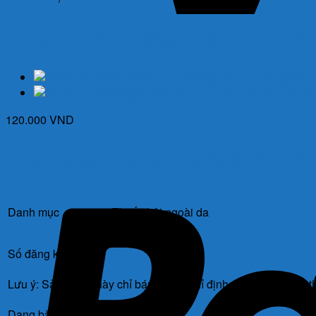
Treacne Ery 15g – Thuốc điề
120.000
VND
Giá Tham Khảo: 120.000 VN
Danh mục
Thuốc bôi ngoài da
Số đăng ký
Lưu ý: Sản phẩm này chỉ bán khi có chỉ định của bác sĩ, mọi t
Dạng bào chế
Kem