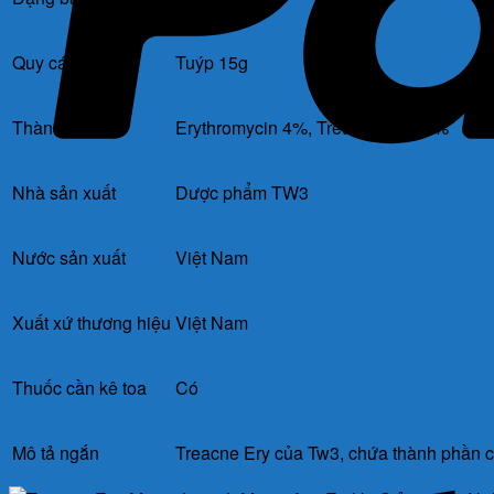
Quy cách
Tuýp 15g
Thành phần
Erythromycin 4%, Tretinoin 0.025%
Nhà sản xuất
Dược phẩm TW3
Nước sản xuất
Việt Nam
Xuất xứ thương hiệu
Việt Nam
Thuốc cần kê toa
Có
Mô tả ngắn
Treacne Ery của Tw3, chứa thành phần chí