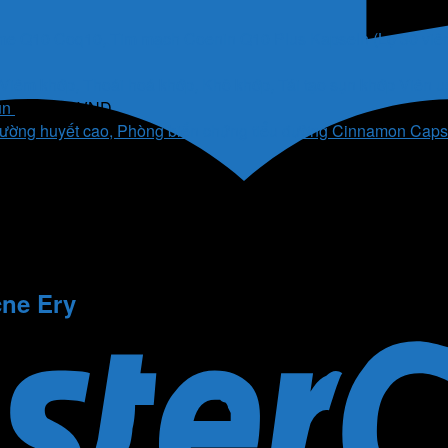
5.000 VND.
Coenin Q10 Plus Kapseln (Lọ 30 viên
Viên u
ụn
495.000
VND
Cinnamon Capsul
cne Ery