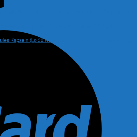
) của Đức - Cung cấp CoQ10 và Vitamin giúp hỗ trợ tim mạch,
ống hỗ trợ xương khớp Green Lipped Mussel Kapseln (Lọ 60
es Kapseln (Lọ 30 viên) của Đức - Giúp chuyển hoá đường,