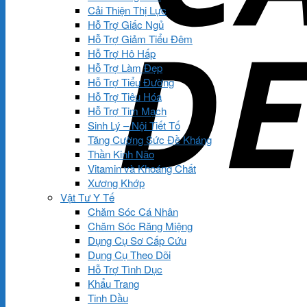
Cải Thiện Thị Lực
Hỗ Trợ Giấc Ngủ
Hỗ Trợ Giảm Tiểu Đêm
Hỗ Trợ Hô Hấp
Hỗ Trợ Làm Đẹp
Hỗ Trợ Tiểu Đường
Hỗ Trợ Tiêu Hóa
Hỗ Trợ Tim Mạch
Sinh Lý – Nội Tiết Tố
Tăng Cường Sức Đề Kháng
Thần Kinh Não
Vitamin và Khoáng Chất
Xương Khớp
Vật Tư Y Tế
Chăm Sóc Cá Nhân
Chăm Sóc Răng Miệng
Dụng Cụ Sơ Cấp Cứu
Dụng Cụ Theo Dõi
Hỗ Trợ Tình Dục
Khẩu Trang
Tinh Dầu