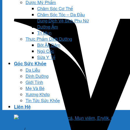
Dược Mỹ Phẩm
Chăm Sóc Cơ Thể
Chăm Sóc Tóc – Da Đầu
Dung Dịch Vệ Sinh Phụ Nữ
Dưỡng Ẩm
Trị Mụn
Thực Phẩm Dinh Dưỡng
Bột Ăn Dặm
Ngũ Cốc
Sữa Y Tế
Góc Sức Khỏe
Da Liễu
Dinh Dưỡng
Giới Tính
Mẹ Và Bé
Xương Khớp
Tin Tức Sức Khỏe
Liên Hệ
Trang chủ
/
Thuốc