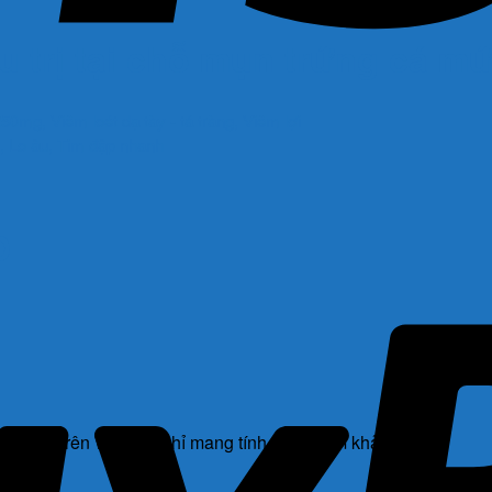
u trị tại chỗ mụn trứng cá m
Đ
hông tin trên Website chỉ mang tính chất tham khảo.