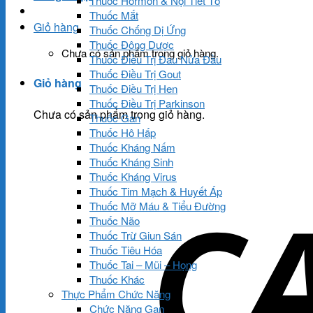
Thuốc Hormon & Nội Tiết Tố
Thuốc Mắt
Giỏ hàng
Thuốc Chống Dị Ứng
Thuốc Đông Dược
Chưa có sản phẩm trong giỏ hàng.
Thuốc Điều Trị Đau Nửa Đầu
Thuốc Điều Trị Gout
Giỏ hàng
Thuốc Điều Trị Hen
Thuốc Điều Trị Parkinson
Chưa có sản phẩm trong giỏ hàng.
Thuốc Gan
Thuốc Hô Hấp
Thuốc Kháng Nấm
Thuốc Kháng Sinh
Thuốc Kháng Virus
Thuốc Tim Mạch & Huyết Áp
Thuốc Mỡ Máu & Tiểu Đường
Thuốc Não
Thuốc Trừ Giun Sán
Thuốc Tiêu Hóa
Thuốc Tai – Mũi – Họng
Thuốc Khác
Thực Phẩm Chức Năng
Chức Năng Gan