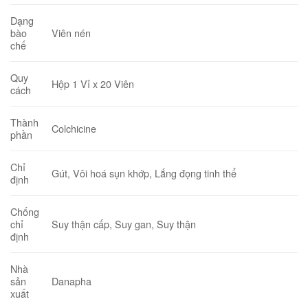
Dạng
Viên nén
bào
chế
Quy
Hộp 1 Vỉ x 20 Viên
cách
Thành
Colchicine
phần
Chỉ
Gút, Vôi hoá sụn khớp,
Lắng đọng tinh thể
định
Chống
Suy thận cấp, Suy gan, Suy thận
chỉ
định
Nhà
Danapha
sản
xuất