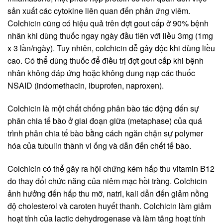
sản xuất các cytokine liên quan đến phản ứng viêm.
Colchicin cũng có hiệu quả trên đợt gout cấp ở 90% bệnh
nhân khi dùng thuốc ngay ngày đầu tiên với liều 3mg (1mg
x 3 lần/ngày). Tuy nhiên, colchicin dễ gây độc khi dùng liều
cao. Có thể dùng thuốc để điều trị đợt gout cấp khi bệnh
nhân không đáp ứng hoặc không dung nạp các thuốc
NSAID (indomethacin, ibuprofen, naproxen).
Colchicin là một chất chống phân bào tác động đến sự
phân chia tế bào ở giai đoạn giữa (metaphase) của quá
trình phân chia tế bào bằng cách ngăn chặn sự polymer
hóa của tubulin thành vi ống và dẫn đến chết tế bào.
Colchicin có thể gây ra hội chứng kém hấp thu vitamin B12
do thay đổi chức năng của niêm mạc hồi tràng. Colchicin
ảnh hưởng đến hấp thu mỡ, natri, kali dẫn đến giảm nồng
độ cholesterol và caroten huyết thanh. Colchicin làm giảm
hoạt tính của lactic dehydrogenase và làm tăng hoạt tính