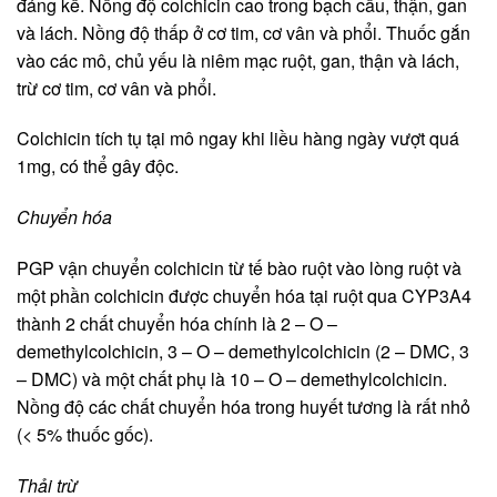
đáng kể. Nồng độ colchicin cao trong bạch cầu, thận, gan
và lách. Nồng độ thấp ở cơ tim, cơ vân và phổi. Thuốc gắn
vào các mô, chủ yếu là niêm mạc ruột, gan, thận và lách,
trừ cơ tim, cơ vân và phổi.
Colchicin tích tụ tại mô ngay khi liều hàng ngày vượt quá
1mg, có thể gây độc.
Chuyển hóa
PGP vận chuyển colchicin từ tế bào ruột vào lòng ruột và
một phần colchicin được chuyển hóa tại ruột qua CYP3A4
thành 2 chất chuyển hóa chính là 2 – O –
demethylcolchicin, 3 – O – demethylcolchicin (2 – DMC, 3
– DMC) và một chất phụ là 10 – O – demethylcolchicin.
Nồng độ các chất chuyển hóa trong huyết tương là rất nhỏ
(< 5% thuốc gốc).
Thải trừ