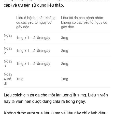
cấp) và ưu tiên sử dụng liều thấp.
Liều ở bệnh nhân không
Liều tối đa cho bệnh nhân
có các yếu tố nguy cơ
không có các yếu tố nguy cơ
gây độc
gây độc
Ngày
1mg x 1 – 2 lần/ngày
3mg
1
Ngày
1mg x 1 – 2 lần/ngày
2mg
2
Ngày
1mg x 1 – 2 lần/ngày
2mg
3
Ngày
4 trở
1mg
1mg
đi
Liều colchicin tối đa cho một lần uống là 1 mg. Liều 1 viên
hay ½ viên nên được dùng chia ra trong ngày.
Không được vượt quá liều 3 mg và liều này chỉ dành điều