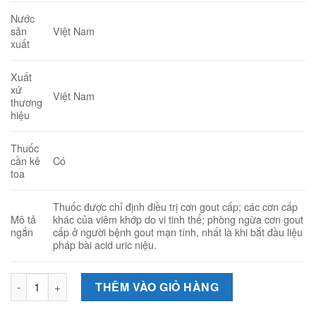
Nước
Việt Nam
sản
xuất
Xuất
xứ
Việt Nam
thương
hiệu
Thuốc
Có
cần kê
toa
Thuốc được chỉ định điều trị cơn gout cấp; các cơn cấp
Mô tả
khác của viêm khớp do vi tinh thể; phòng ngừa cơn gout
ngắn
cấp ở người bệnh gout mạn tính, nhất là khi bắt đầu liệu
pháp bài acid uric niệu.
Colchicin 1mg (Hộp 1 vỉ x 20 viên) - Thuốc điều trị Gout, viêm
THÊM VÀO GIỎ HÀNG