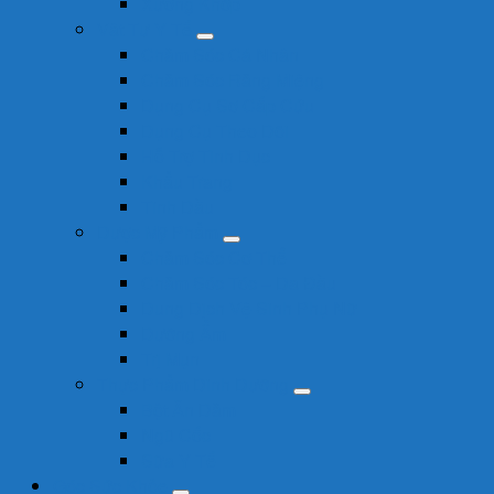
Xương Khớp
Vật Tư Y Tế
Chăm Sóc Cá Nhân
Chăm Sóc Răng Miệng
Dụng Cụ Sơ Cấp Cứu
Dụng Cụ Theo Dõi
Hỗ Trợ Tình Dục
Khẩu Trang
Tinh Dầu
Dược Mỹ Phẩm
Chăm Sóc Cơ Thể
Chăm Sóc Tóc – Da Đầu
Dung Dịch Vệ Sinh Phụ Nữ
Dưỡng Ẩm
Trị Mụn
Thực Phẩm Dinh Dưỡng
Bột Ăn Dặm
Ngũ Cốc
Sữa Y Tế
Góc Sức Khỏe