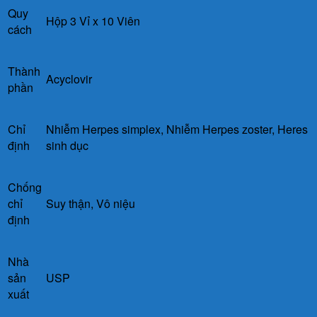
Quy
Hộp 3 Vỉ x 10 Viên
cách
Thành
Acyclovir
phần
Chỉ
Nhiễm Herpes simplex, Nhiễm Herpes zoster, Heres
định
sinh dục
Chống
chỉ
Suy thận, Vô niệu
định
Nhà
sản
USP
xuất