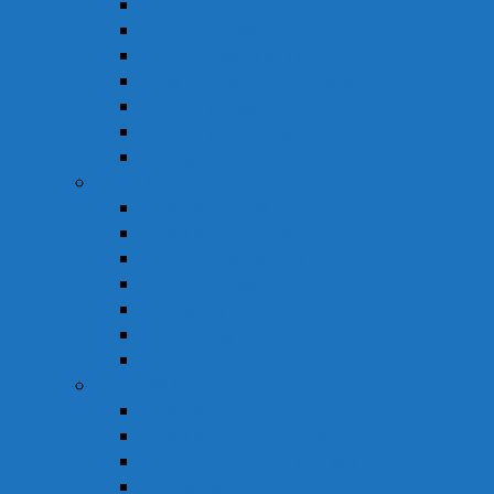
Hỗ Trợ Tiêu Hóa
Hỗ Trợ Tim Mạch
Sinh Lý – Nội Tiết Tố
Tăng Cường Sức Đề Kháng
Thần Kinh Não
Vitamin và Khoáng Chất
Xương Khớp
Vật Tư Y Tế
Chăm Sóc Cá Nhân
Chăm Sóc Răng Miệng
Dụng Cụ Sơ Cấp Cứu
Dụng Cụ Theo Dõi
Hỗ Trợ Tình Dục
Khẩu Trang
Tinh Dầu
Dược Mỹ Phẩm
Chăm Sóc Cơ Thể
Chăm Sóc Tóc – Da Đầu
Dung Dịch Vệ Sinh Phụ Nữ
Dưỡng Ẩm