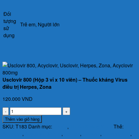
Đối
tượng
Trẻ em, Người lớn
sử
dụng
Usclovir 800 (Hộp 3 vỉ x 10 viên) – Thuốc kháng Virus
điều trị Herpes, Zona
120.000
VND
Usclovir
800
Thêm vào giỏ hàng
(Hộp
SKU:
T183
Danh mục:
Thuốc
,
Thuốc Kháng Virus
Thẻ:
3
Acyclovir
,
Acyclovir 800mg
,
Herpes
,
Usclovir
,
Usclovir 800
,