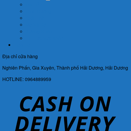
Da Liễu
Dinh Dưỡng
Giới Tính
Mẹ Và Bé
Xương Khớp
Tin Tức Sức Khỏe
Liên Hệ
Địa chỉ cửa hàng
Nghiên Phấn, Gia Xuyên, Thành phố Hải Dương, Hải Dương
HOTLINE: 0964889959