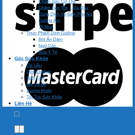
Chăm Sóc Cơ Thể
Chăm Sóc Tóc – Da Đầu
Dung Dịch Vệ Sinh Phụ Nữ
Dưỡng Ẩm
Trị Mụn
Thực Phẩm Dinh Dưỡng
Bột Ăn Dặm
Ngũ Cốc
Sữa Y Tế
Góc Sức Khỏe
Da Liễu
Dinh Dưỡng
Giới Tính
Mẹ Và Bé
Xương Khớp
Tin Tức Sức Khỏe
Liên Hệ