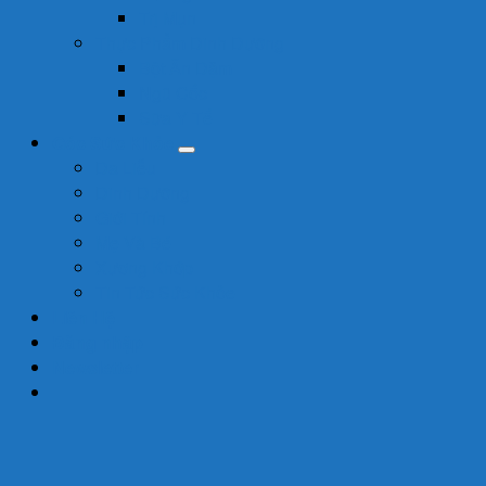
Trị Mụn
Thực Phẩm Dinh Dưỡng
Bột Ăn Dặm
Ngũ Cốc
Sữa Y Tế
Góc Sức Khỏe
Da Liễu
Dinh Dưỡng
Giới Tính
Mẹ Và Bé
Xương Khớp
Tin Tức Sức Khỏe
Liên Hệ
Đăng nhập
Newsletter