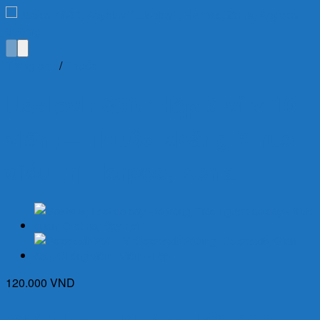
Trang chủ
/
Thuốc
Usclovir 800 (Hộp 3 vỉ x 10
viên) – Thuốc kháng Virus
điều trị Herpes, Zona
120.000
VND