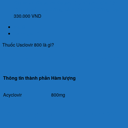
Cinnamon Capsules Kapseln (Lọ 30 viên) của Đức -
Giúp chuyển hoá đường, cải thiện chỉ số đường huyết
330.000
VND
Mô tả
Đánh giá (0)
Thuốc Usclovir 800 là gì?
Thành phần của Thuốc Usclovir 800
Thông tin thành phần
Hàm lượng
Acyclovir
800mg
Công dụng của Thuốc Usclovir 800