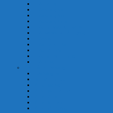
Thuốc Hô Hấp
Thuốc Kháng Nấm
Thuốc Kháng Sinh
Thuốc Kháng Virus
Thuốc Tim Mạch & Huyết Áp
Thuốc Mỡ Máu & Tiểu Đường
Thuốc Não
Thuốc Trừ Giun Sán
Thuốc Tiêu Hóa
Thuốc Tai – Mũi – Họng
Thuốc Khác
Thực Phẩm Chức Năng
Chức Năng Gan
Cải Thiện Thị Lực
Hỗ Trợ Giấc Ngủ
Hỗ Trợ Giảm Tiểu Đêm
Hỗ Trợ Hô Hấp
Hỗ Trợ Làm Đẹp
Hỗ Trợ Tiểu Đường