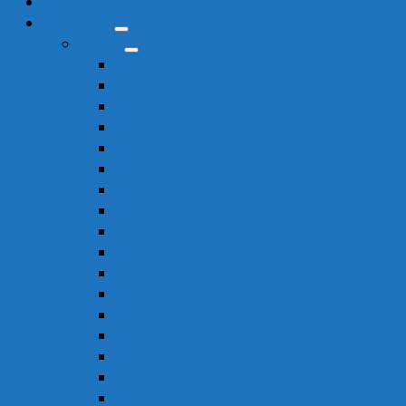
Trang Chủ
Cửa Hàng
Thuốc
Thuốc Giảm Đau & Chống Viêm
Thuốc Hạ Sốt & Giảm Đau
Thuốc Hormon & Nội Tiết Tố
Thuốc Mắt
Thuốc Chống Dị Ứng
Thuốc Đông Dược
Thuốc Điều Trị Đau Nửa Đầu
Thuốc Điều Trị Gout
Thuốc Điều Trị Hen
Thuốc Điều Trị Parkinson
Thuốc Gan
Thuốc Hô Hấp
Thuốc Kháng Nấm
Thuốc Kháng Sinh
Thuốc Kháng Virus
Thuốc Tim Mạch & Huyết Áp
Thuốc Mỡ Máu & Tiểu Đường