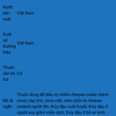
Nước
sản
Việt Nam
xuất
Xuất
xứ
Việt Nam
thương
hiệu
Thuốc
cần kê
Có
toa
Thuốc dùng để điều trị nhiễm
Herpes zoster
(bệnh
Mô tả
zona) cấp tính, zona mắt, viêm phổi do Herpes
ngắn
zosterd người lớn; thủy đậu xuất huyết, thủy đậu ở
người suy giảm miễn dịch, thủy đậu ở trẻ sơ sinh.