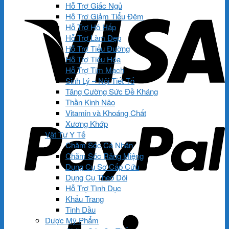
Hỗ Trợ Giấc Ngủ
Hỗ Trợ Giảm Tiểu Đêm
Hỗ Trợ Hô Hấp
Hỗ Trợ Làm Đẹp
Hỗ Trợ Tiểu Đường
Hỗ Trợ Tiêu Hóa
Hỗ Trợ Tim Mạch
Sinh Lý – Nội Tiết Tố
Tăng Cường Sức Đề Kháng
Thần Kinh Não
Vitamin và Khoáng Chất
Xương Khớp
Vật Tư Y Tế
Chăm Sóc Cá Nhân
Chăm Sóc Răng Miệng
Dụng Cụ Sơ Cấp Cứu
Dụng Cụ Theo Dõi
Hỗ Trợ Tình Dục
Khẩu Trang
Tinh Dầu
Dược Mỹ Phẩm