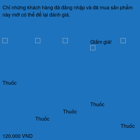
Chỉ những khách hàng đã đăng nhập và đã mua sản phẩm
này mới có thể để lại đánh giá.
Sản phẩm tương tự
Giảm giá!
Quick View
Thuốc
Quick View
Haginat 500
Quick View
(Hộp 2 vỉ x 5
Thuốc
Quick View
viên) – Thuốc
Thuốc
Quick V
kháng sinh
Tottri (Hộp 15
Thuốc
Cephalosporin
Viên đặt
túi x 5g)
Thuốc
rị
Dầu Gừng
phụ khoa
Traphaco –
120.000
VND
Thái Dương
Valygyno
Hỗ trợ làm
Nifedipi