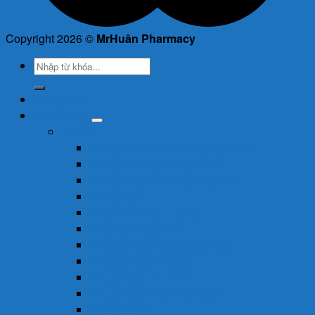
Copyright 2026 ©
MrHuân Pharmacy
Tìm
kiếm:
Trang Chủ
Cửa Hàng
Thuốc
Thuốc Giảm Đau & Chống Viêm
Thuốc Hạ Sốt & Giảm Đau
Thuốc Hormon & Nội Tiết Tố
Thuốc Mắt
Thuốc Chống Dị Ứng
Thuốc Đông Dược
Thuốc Điều Trị Đau Nửa Đầu
Thuốc Điều Trị Gout
Thuốc Điều Trị Hen
Thuốc Điều Trị Parkinson
Thuốc Gan