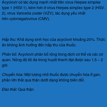
Acyclovir có tác dụng mạnh nhất trên virus
Herpes simplex
type 1 (HSV-1), kém hơn ờ virus Herpes simplex type 2 (HSV-
2), virus
Varicella zoster
(VZV), tác dụng yếu nhất
trên
cytomegalovirus
(CMV).
Dược động học
Hấp thu:
Khả dụng sinh học của acyclovir khoảng 20%. Thức
ăn không ảnh hưởng đến hấp thu của thuốc.
Phân bố:
Acyclovir phân bố rộng trong dịch cơ thể và các cơ
quan. Nồng độ tối đa trong huyết thanh đạt được sau 1,5 – 2
giờ.
Chuyển hóa:
Một lượng nhỏ thuốc được chuyển hóa ở gan,
phần lớn thải qua thận dưới dạng không biến đổi.
Đào thải:
Qua thận.
Cách dùng Thuốc Usclovir 800