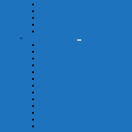
Thuốc Não
Thuốc Trừ Giun Sán
Thuốc Tiêu Hóa
Thuốc Tai – Mũi – Họng
Thuốc Khác
Thực Phẩm Chức Năng
Chức Năng Gan
Cải Thiện Thị Lực
Hỗ Trợ Giấc Ngủ
Hỗ Trợ Giảm Tiểu Đêm
Hỗ Trợ Hô Hấp
Hỗ Trợ Làm Đẹp
Hỗ Trợ Tiểu Đường
Hỗ Trợ Tiêu Hóa
Hỗ Trợ Tim Mạch
Sinh Lý – Nội Tiết Tố
Tăng Cường Sức Đề Kháng
Thần Kinh Não
Vitamin và Khoáng Chất