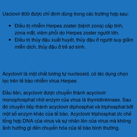
Chỉ định
Usclovir 800 được chỉ định dùng trong các trường hợp sau:
Ðiều trị nhiễm Herpes zoster (bệnh zona) cấp tính,
zona mắt, viêm phổi do Herpes zoster người lớn.
Ðiều trị thủy đậu xuất huyết, thủy đậu ở người suy giảm
miễn dịch, thủy đậu ở trẻ sơ sinh.
Dược lực học
Acyclovir là một chất tương tự nucleosid, có tác dụng chọn
lọc trên tế bào nhiễm virus
Herpes
.
Đầu tiên, acyclovir được chuyển thành acyclovir
monophosphat nhờ enzym của virus là thymidinkinase. Sau
đó chuyển tiếp thành acyclovir diphosphat và triphosphat bởi
một số enzym khác của tế bào. Acyclovir triphosphat ức chế
tổng hợp DNA của virus và sự nhân lên của virus mà không
ảnh hưởng gì đến chuyển hóa của tế bào bình thường.